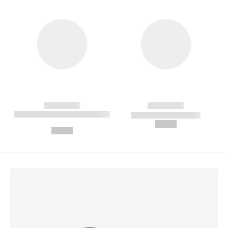
------------
------------
----------- ----------- --------
----------- -----------
---
--,-- €
--,-- €