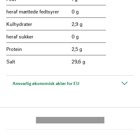
heraf mættede fedtsyrer
0 g
Kulhydrater
2,9 g
heraf sukker
0 g
Protein
2,5 g
Salt
29,6 g
Ansvarlig økonomisk aktør for EU
---------- --------------