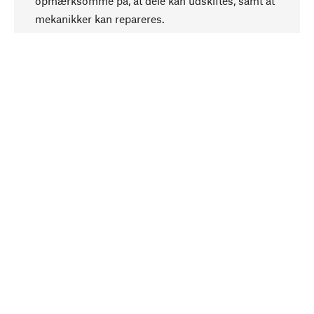
opmærksomme på, at dele kan udskiftes, samt at
mekanikker kan repareres.
Bevidst
Bæredygtighed er i fokus ved valg af vores
produkter. Vi anvender naturlige råstoffer og
materialer, som kan plejes, samt på en
ressourcebesparende og socialt ansvarlig
produktion.
Udvalgt
Som din kompetente partner samarbejder vi