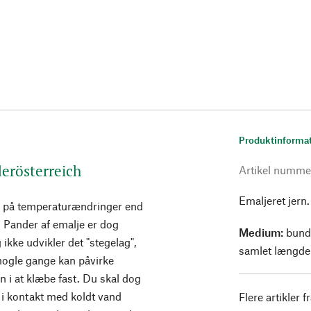
Produktinforma
derösterreich
Artikel numme
Emaljeret jern.
e på temperaturændringer end
. Pander af emalje er dog
Medium:
bund
 ikke udvikler det "stegelag",
samlet længde 
 nogle gange kan påvirke
 i at klæbe fast. Du skal dog
 i kontakt med koldt vand
Flere artikler f