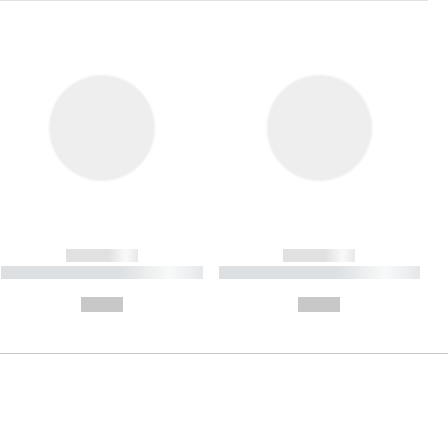
------------
------------
----------- ----------- ----------
----------- ----------- ----------
- -----------
-
--,-- €
--,-- €