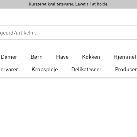
Kurateret kvalitetsvarer. Lavet til at holde.
Damer
Børn
Have
Køkken
Hjemmet
ervarer
Kropspleje
Delikatesser
Producen