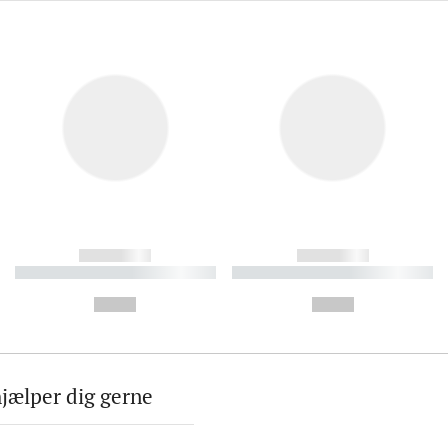
------------
------------
----------- ----------- ----------
----------- ----------- ----------
-
-
--,-- €
--,-- €
hjælper dig gerne