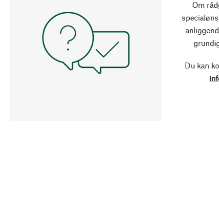
Om rådg
specialøns
anliggend
grundig
Du kan ko
in