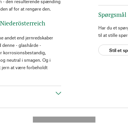
rm - den resulterende spænding
den af for at rengøre den.
Spørgsmål
 Niederösterreich
Har du et spø
til at stille s
ke andet end jernredskaber
 denne - glashårde -
Stil et 
r korrosionsbestandig,
og neutral i smagen. Og i
 jern at være forbeholdt
---------- --------------