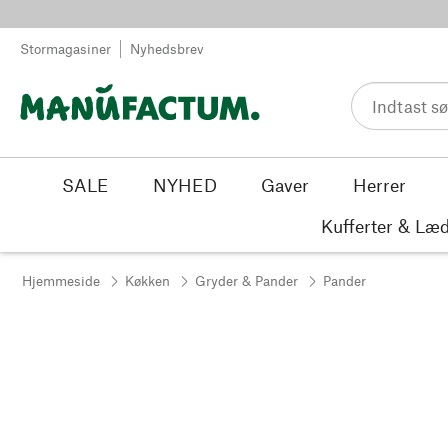
Spring til indhold
Stormagasiner
Nyhedsbrev
SALE
NYHED
Gaver
Herrer
Kufferter & Læd
Hjemmeside
Køkken
Gryder & Pander
Pander