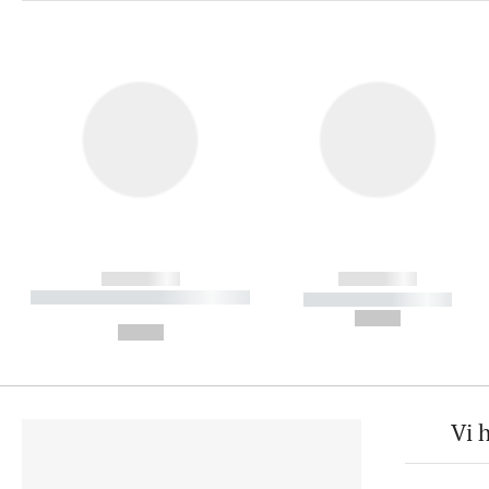
------------
------------
----------- ----------- ----------
----------- -----------
-
--,-- €
--,-- €
Vi 