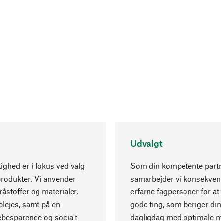
Udvalgt
ghed er i fokus ved valg
Som din kompetente part
produkter. Vi anvender
samarbejder vi konsekve
råstoffer og materialer,
erfarne fagpersoner for at
lejes, samt på en
gode ting, som beriger din
ebesparende og socialt
dagligdag med optimale m