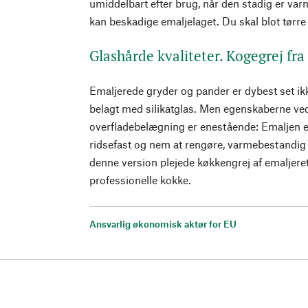
umiddelbart efter brug, når den stadig er va
kan beskadige emaljelaget. Du skal blot tørre 
Glashårde kvaliteter. Kogegrej fra
Emaljerede gryder og pander er dybest set ik
belagt med silikatglas. Men egenskaberne ved
overfladebelægning er enestående: Emaljen e
ridsefast og nem at rengøre, varmebestandig 
denne version plejede køkkengrej af emaljeret
professionelle kokke.
Ansvarlig økonomisk aktør for EU