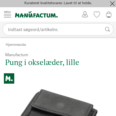
Kurateret kvalitetsvarer. Lavet til at holde.
Spring til indhold
Kundekonto
Favoritter
0,0
Hjemmeside
Manufactum
Pung i okselæder, lille