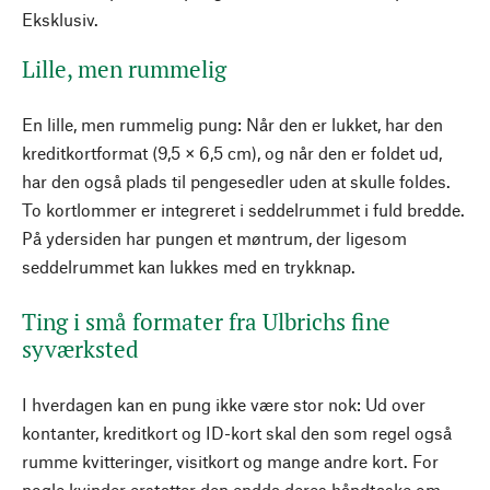
Eksklusiv.
Lille, men rummelig
En lille, men rummelig pung: Når den er lukket, har den
kreditkortformat (9,5 × 6,5 cm), og når den er foldet ud,
har den også plads til pengesedler uden at skulle foldes.
To kortlommer er integreret i seddelrummet i fuld bredde.
På ydersiden har pungen et møntrum, der ligesom
seddelrummet kan lukkes med en trykknap.
Ting i små formater fra Ulbrichs fine
syværksted
I hverdagen kan en pung ikke være stor nok: Ud over
kontanter, kreditkort og ID-kort skal den som regel også
rumme kvitteringer, visitkort og mange andre kort. For
nogle kvinder erstatter den endda deres håndtaske om