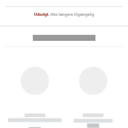
Udsolgt
,
ikke længere tilgængelig
---------- --------------
------------
------------
----------- ----------- --------
----------- -----------
---
--,-- €