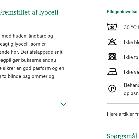
remstillet af lyocell
Pflegehinweise 
30 °C 
de mod huden, åndbare og
Ikke b
eagtig lyocell, som er
ende hør. Det afslappede snit
Ikke t
n bagpå gør bukserne endnu
de sikrer en god pasform og en
Ikke v
g to blinde baglommer og
Behand
opløsn
Flere artikler f
Spørgsmål