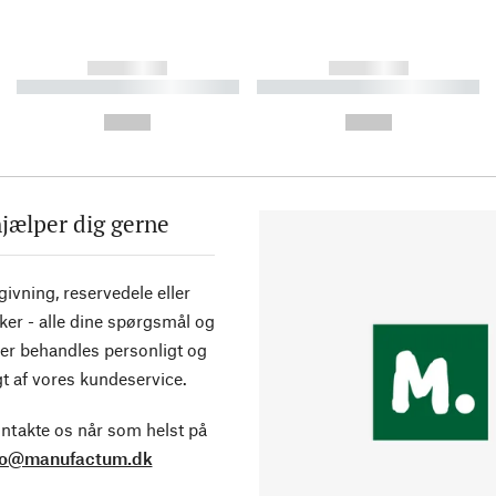
------------
------------
----------- ----------- ----------
----------- ----------- ----------
-
-
--,-- €
--,-- €
hjælper dig gerne
ivning, reservedele eller
ker - alle dine spørgsmål og
er behandles personligt og
t af vores kundeservice.
ntakte os når som helst på
fo@manufactum.dk