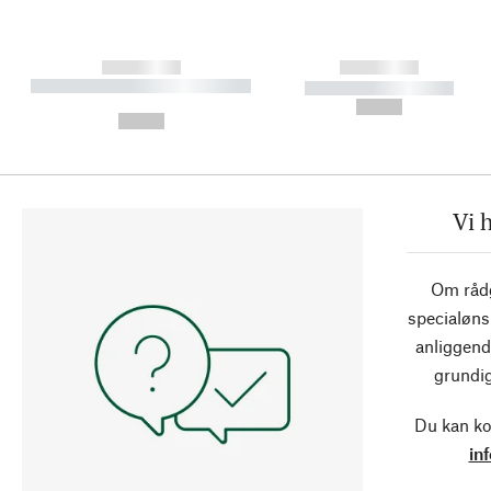
------------
------------
----------- ----------- ----------
----------- -----------
-
--,-- €
--,-- €
Vi 
Om rådg
specialøns
anliggend
grundig
Du kan ko
in