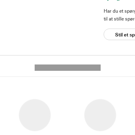
Har du et spø
til at stille s
Stil et 
---------- --------------