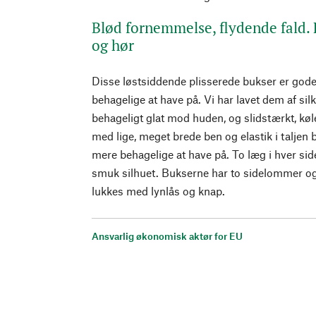
Blød fornemmelse, flydende fald. F
og hør
Disse løstsiddende plisserede bukser er go
behagelige at have på. Vi har lavet dem af silk
behageligt glat mod huden, og slidstærkt, køl
med lige, meget brede ben og elastik i talje
mere behagelige at have på. To læg i hver si
smuk silhuet. Bukserne har to sidelommer o
lukkes med lynlås og knap.
Ansvarlig økonomisk aktør for EU