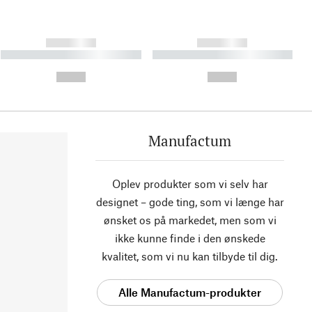
------------
------------
----------- ----------- ----------
----------- ----------- ----------
- -----------
-
--,-- €
--,-- €
Manufactum
Oplev produkter som vi selv har
designet – gode ting, som vi længe har
ønsket os på markedet, men som vi
ikke kunne finde i den ønskede
kvalitet, som vi nu kan tilbyde til dig.
Alle Manufactum-produkter