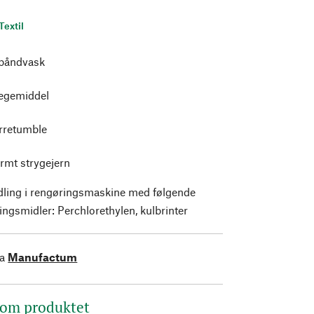
Textil
båndvask
legemiddel
ørretumble
armt strygejern
ling i rengøringsmaskine med følgende
ingsmidler: Perchlorethylen, kulbrinter
ra
Manufactum
 om produktet