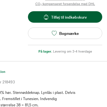
CO₂-kompenseret forsendelse med DHL
Tilføj til indkøbskurv
Bogmærke
På lager
,
Levering om 3-4 hverdage
tion
r
218493
0% hør. Stennøddeknap. Lynlås i plast. Delvis
g. Fremstillet i Tunesien. Indvendig
størrelse 38 = 81,5 cm.