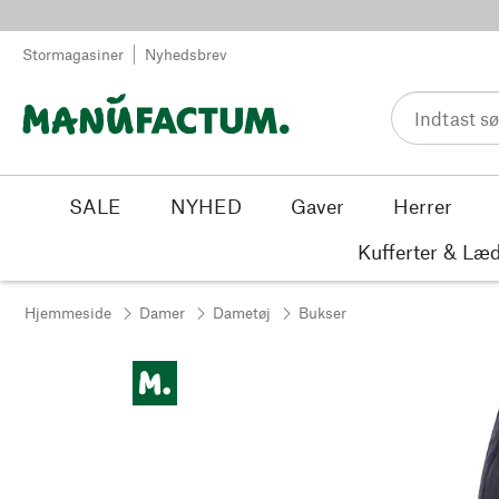
Spring til indhold
Stormagasiner
Nyhedsbrev
SALE
NYHED
Gaver
Herrer
Kufferter & Læd
Hjemmeside
Damer
Dametøj
Bukser