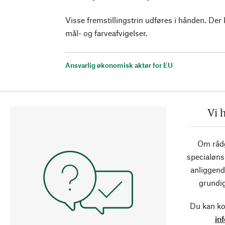
Visse fremstillingstrin udføres i hånden. De
mål- og farveafvigelser.
Ansvarlig økonomisk aktør for EU
Vi 
Om rådg
specialøns
anliggend
grundig
Du kan ko
in