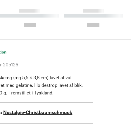
------------
------------
----------- ----------- ----------
----------- ----------- ----------
- -----------
-
--,-- €
--,-- €
tion
r
205126
eæg (æg 5,5 × 3,8 cm) lavet af vat
rvet med gelatine. Holdestrop lavet af blik.
 g. Fremstillet i Tyskland.
ra
Nostalgie-Christbaumschmuck