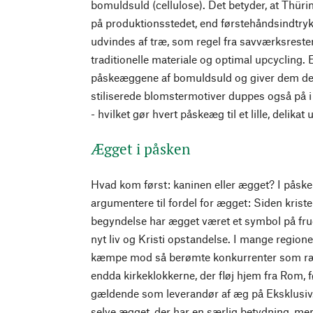
bomuldsuld (cellulose). Det betyder, at Thür
på produktionsstedet, end førstehåndsindtryk
udvindes af træ, som regel fra savværksrester 
traditionelle materiale og optimal upcycling. 
påskeæggene af bomuldsuld og giver dem der
stiliserede blomstermotiver duppes også på i
- hvilket gør hvert påskeæg til et lille, delikat
Ægget i påsken
Hvad kom først: kaninen eller ægget? I påske
argumentere til fordel for ægget: Siden kris
begyndelse har ægget været et symbol på fru
nyt liv og Kristi opstandelse. I mange region
kæmpe mod så berømte konkurrenter som ræv
endda kirkeklokkerne, der fløj hjem fra Rom, 
gældende som leverandør af æg på Eksklusiv. 
selve ægget, der har en særlig betydning, men