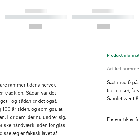
------------
------------
----------- ----------- ----------
----------- ----------- ----------
-
-
--,-- €
--,-- €
Produktinforma
Artikel numme
Sæt med 6 påsk
bare rammer tidens nerve),
(cellulose), fa
en tradition. Sådan var det
Samlet vægt 80
et - og sådan er det også
 100 år siden, og som gør, at
en. For dem, der nu undrer sig,
Flere artikler f
eriske håndværk inden for glas
disse æg er faktisk lavet af