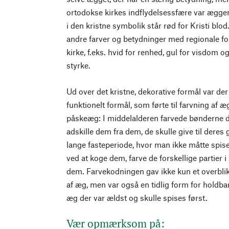
ortodokse kirkes indflydelsessfære var æggen
i den kristne symbolik står rød for Kristi blod.
andre farver og betydninger med regionale fors
kirke, f.eks. hvid for renhed, gul for visdom
styrke.
Ud over det kristne, dekorative formål var de
funktionelt formål, som førte til farvning af
påskeæg: I middelalderen farvede bønderne d
adskille dem fra dem, de skulle give til dere
lange fasteperiode, hvor man ikke måtte spis
ved at koge dem, farve de forskellige partier
dem. Farvekodningen gav ikke kun et overbli
af æg, men var også en tidlig form for holdb
æg der var ældst og skulle spises først.
Vær opmærksom på: