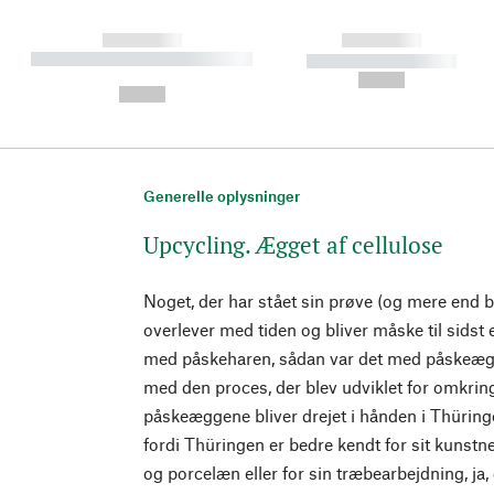
------------
------------
----------- ----------- ----------
----------- -----------
-
--,-- €
--,-- €
Generelle oplysninger
Upcycling. Ægget af cellulose
Noget, der har stået sin prøve (og mere end 
overlever med tiden og bliver måske til sidst 
med påskeharen, sådan var det med påskeægg
med den proces, der blev udviklet for omkring
påskeæggene bliver drejet i hånden i Thüring
fordi Thüringen er bedre kendt for sit kunstn
og porcelæn eller for sin træbearbejdning, ja, 