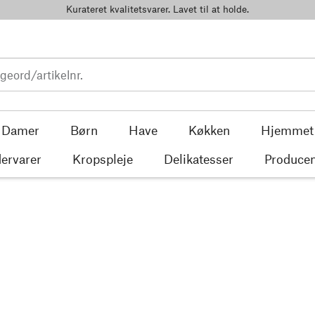
Kurateret kvalitetsvarer. Lavet til at holde.
Damer
Børn
Have
Køkken
Hjemmet
ervarer
Kropspleje
Delikatesser
Producen