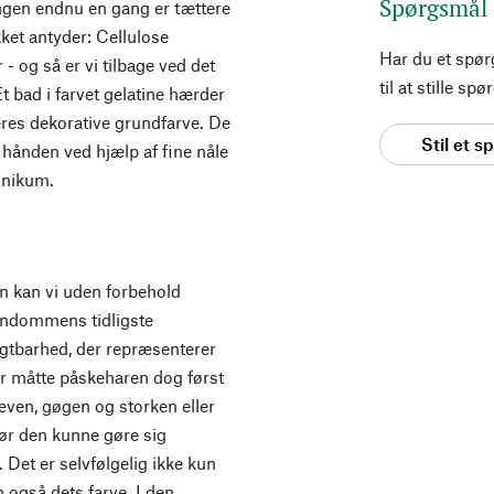
Spørgsmål
ingen endnu en gang er tættere
ket antyder: Cellulose
Har du et spø
- og så er vi tilbage ved det
til at stille s
Et bad i farvet gelatine hærder
es dekorative grundfarve. De
Stil et 
 hånden ved hjælp af fine nåle
 unikum.
n kan vi uden forbehold
tendommens tidligste
gtbarhed, der repræsenterer
er måtte påskeharen dog først
en, gøgen og storken eller
før den kunne gøre sig
Det er selvfølgelig ikke kun
 også dets farve. I den