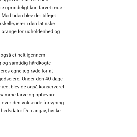
e oprindeligt kun farvet røde -
 Med tiden blev der tilføjet
kelle, især i den latinske
 og orange for udholdenhed og
r også et helt igennem
 æg og samtidig hårdkogte
eres egne æg røde for at
s godsejere. Under den 40 dage
e æg, blev de også konserveret
 i samme farve og opbevare
k over den voksende forsyning
arhedsdato: Den angav, hvilke