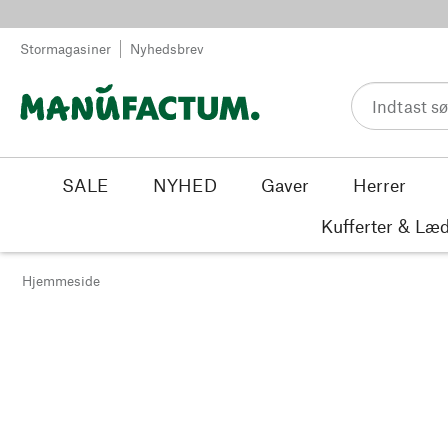
Spring til indhold
Stormagasiner
Nyhedsbrev
SALE
NYHED
Gaver
Herrer
Kufferter & Læd
Hjemmeside