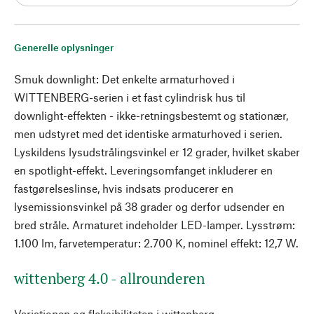
Generelle oplysninger
Smuk downlight: Det enkelte armaturhoved i
WITTENBERG-serien i et fast cylindrisk hus til
downlight-effekten - ikke-retningsbestemt og stationær,
men udstyret med det identiske armaturhoved i serien.
Lyskildens lysudstrålingsvinkel er 12 grader, hvilket skaber
en spotlight-effekt. Leveringsomfanget inkluderer en
fastgørelseslinse, hvis indsats producerer en
lysemissionsvinkel på 38 grader og derfor udsender en
bred stråle. Armaturet indeholder LED-lamper. Lysstrøm:
1.100 lm, farvetemperatur: 2.700 K, nominel effekt: 12,7 W.
wittenberg 4.0 - allrounderen
Variationen og fleksibiliteten i wittenberg-