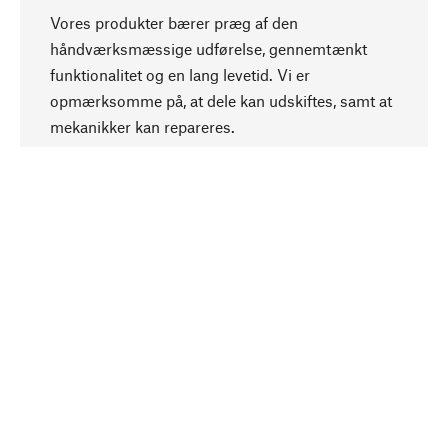
Vores produkter bærer præg af den
håndværksmæssige udførelse, gennemtænkt
funktionalitet og en lang levetid. Vi er
Opadgående
opmærksomme på, at dele kan udskiftes, samt at
mekanikker kan repareres.
Bevidst
Bæredygtighed er i fokus ved valg af vores
produkter. Vi anvender naturlige råstoffer og
materialer, som kan plejes, samt på en
ressourcebesparende og socialt ansvarlig
produktion.