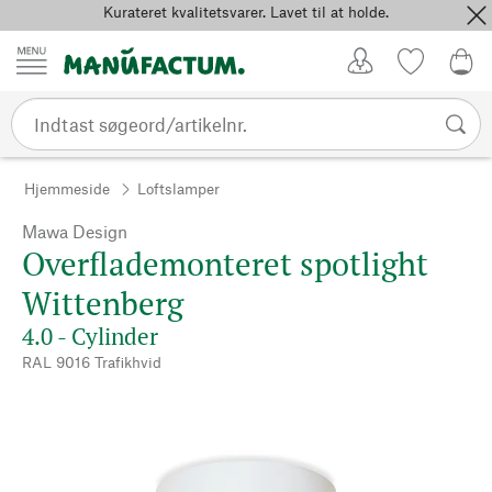
Kurateret kvalitetsvarer. Lavet til at holde.
Spring til indhold
Kundekonto
Favoritter
0,0
Hjemmeside
Loftslamper
Mawa Design
Overflademonteret spotlight
Wittenberg
4.0 - Cylinder
RAL 9016 Trafikhvid