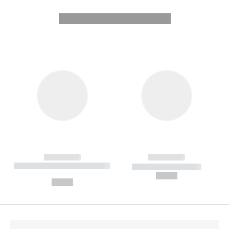
---------- --------------
------------
------------
----------- ----------- --------
----------- -----------
---
--,-- €
--,-- €