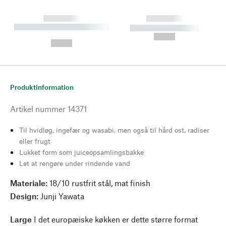
------------
------------
----------- ----------- --------
----------- -----------
---
--,-- €
--,-- €
Produktinformation
Artikel nummer
14371
Til hvidløg, ingefær og wasabi, men også til hård ost, radiser
eller frugt
Lukket form som juiceopsamlingsbakke
Let at rengøre under rindende vand
Materiale:
18/10 rustfrit stål, mat finish
Design:
Junji Yawata
Large
I det europæiske køkken er dette større format