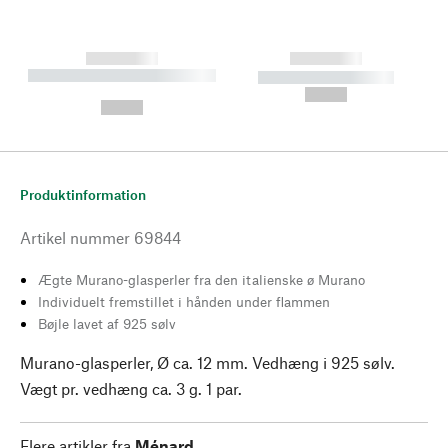
------------
------------
----------- ----------- --------
----------- -----------
---
--,-- €
--,-- €
Produktinformation
Artikel nummer
69844
Ægte Murano-glasperler fra den italienske ø Murano
Individuelt fremstillet i hånden under flammen
Bøjle lavet af 925 sølv
Murano-glasperler, Ø ca. 12 mm. Vedhæng i 925 sølv.
Vægt pr. vedhæng ca. 3 g. 1 par.
Flere artikler fra
Ménard