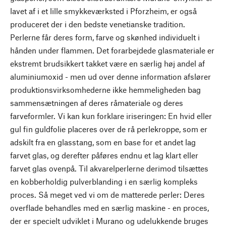
lavet af i et lille smykkeværksted i Pforzheim, er også
produceret der i den bedste venetianske tradition.
Perlerne får deres form, farve og skønhed individuelt i
hånden under flammen. Det forarbejdede glasmateriale er
ekstremt brudsikkert takket være en særlig høj andel af
aluminiumoxid - men ud over denne information afslører
produktionsvirksomhederne ikke hemmeligheden bag
sammensætningen af deres råmateriale og deres
farveformler. Vi kan kun forklare iriseringen: En hvid eller
gul fin guldfolie placeres over de rå perlekroppe, som er
adskilt fra en glasstang, som en base for et andet lag
farvet glas, og derefter påføres endnu et lag klart eller
farvet glas ovenpå. Til akvarelperlerne derimod tilsættes
en kobberholdig pulverblanding i en særlig kompleks
proces. Så meget ved vi om de matterede perler: Deres
overflade behandles med en særlig maskine - en proces,
der er specielt udviklet i Murano og udelukkende bruges