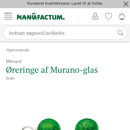
Kurateret kvalitetsvarer. Lavet til at holde.
Spring til indhold
Kundekonto
Favoritter
0,0
Hjemmeside
Ménard
Øreringe af Murano-glas
Grøn