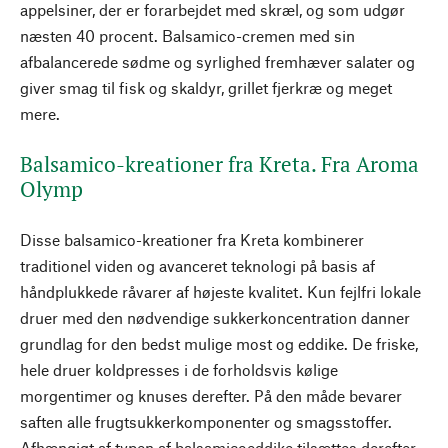
appelsiner, der er forarbejdet med skræl, og som udgør
næsten 40 procent. Balsamico-cremen med sin
afbalancerede sødme og syrlighed fremhæver salater og
giver smag til fisk og skaldyr, grillet fjerkræ og meget
mere.
Balsamico-kreationer fra Kreta. Fra Aroma
Olymp
Disse balsamico-kreationer fra Kreta kombinerer
traditionel viden og avanceret teknologi på basis af
håndplukkede råvarer af højeste kvalitet. Kun fejlfri lokale
druer med den nødvendige sukkerkoncentration danner
grundlag for den bedst mulige most og eddike. De friske,
hele druer koldpresses i de forholdsvis kølige
morgentimer og knuses derefter. På den måde bevarer
saften alle frugtsukkerkomponenter og smagsstoffer.
Afhængigt af typen af balsamicoeddike tilsættes derefter