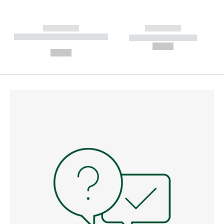
------------
------------
----------- ----------- --------
----------- -----------
---
--,-- €
--,-- €