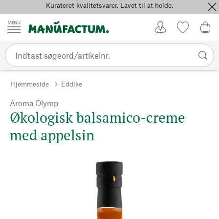
Kurateret kvalitetsvarer. Lavet til at holde.
Spring til indhold
Kundekonto
Favoritter
0,0
Hjemmeside
Eddike
Aroma Olymp
Økologisk balsamico-creme
med appelsin