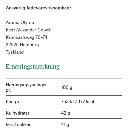
Ansvarlig fødevarevirksomhed:
Aroma Olymp
Ejer: Alexander Cowell
Kronsaalsweg 70–74
22525 Hamborg
Tyskland
Ernæringsmærkning
Næringsoplysninger
100 g
pr.
Energi
753 kJ / 177 kcal
Kulhydrater
42 g
heraf sukker
41 g