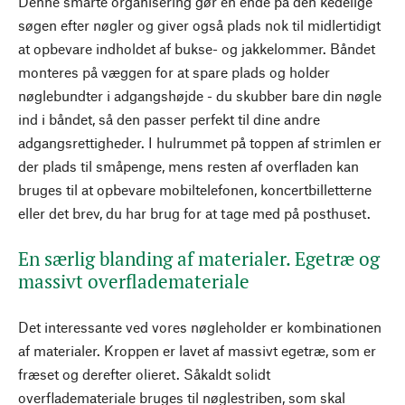
Denne smarte organisering gør en ende på den kedelige
søgen efter nøgler og giver også plads nok til midlertidigt
at opbevare indholdet af bukse- og jakkelommer. Båndet
monteres på væggen for at spare plads og holder
nøglebundter i adgangshøjde - du skubber bare din nøgle
ind i båndet, så den passer perfekt til dine andre
adgangsrettigheder. I hulrummet på toppen af strimlen er
der plads til småpenge, mens resten af overfladen kan
bruges til at opbevare mobiltelefonen, koncertbilletterne
eller det brev, du har brug for at tage med på posthuset.
En særlig blanding af materialer. Egetræ og
massivt overflademateriale
Det interessante ved vores nøgleholder er kombinationen
af materialer. Kroppen er lavet af massivt egetræ, som er
fræset og derefter olieret. Såkaldt solidt
overflademateriale bruges til nøglestriben, som skal