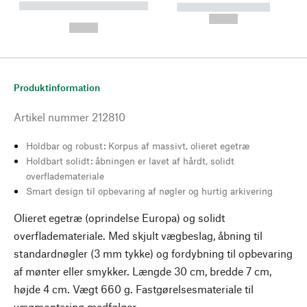
----------- ----------- --------
----------- -----------
---
--,-- €
--,-- €
Produktinformation
Artikel nummer
212810
Holdbar og robust: Korpus af massivt, olieret egetræ
Holdbart solidt: åbningen er lavet af hårdt, solidt
overflademateriale
Smart design til opbevaring af nøgler og hurtig arkivering
Olieret egetræ (oprindelse Europa) og solidt
overflademateriale. Med skjult vægbeslag, åbning til
standardnøgler (3 mm tykke) og fordybning til opbevaring
af mønter eller smykker. Længde 30 cm, bredde 7 cm,
højde 4 cm. Vægt 660 g. Fastgørelsesmateriale til
vægmontering medfølger.