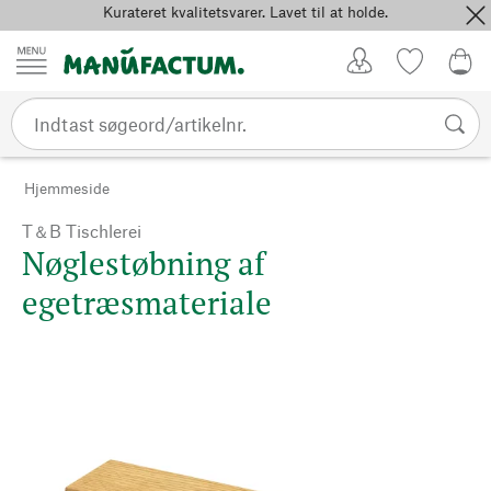
Kurateret kvalitetsvarer. Lavet til at holde.
Spring til indhold
Kundekonto
Favoritter
0,0
Hjemmeside
T＆B Tischlerei
Nøglestøbning af
egetræsmateriale