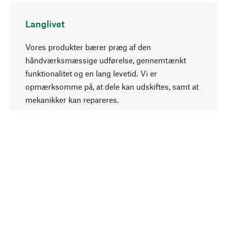
Langlivet
Vores produkter bærer præg af den
håndværksmæssige udførelse, gennemtænkt
funktionalitet og en lang levetid. Vi er
Opadgående
opmærksomme på, at dele kan udskiftes, samt at
mekanikker kan repareres.
Bevidst
Bæredygtighed er i fokus ved valg af vores
produkter. Vi anvender naturlige råstoffer og
materialer, som kan plejes, samt på en
ressourcebesparende og socialt ansvarlig