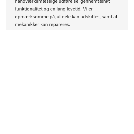
håndværksmæssige udførelse, gennemtænkt
funktionalitet og en lang levetid. Vi er
Opadgående
opmærksomme på, at dele kan udskiftes, samt at
mekanikker kan repareres.
Bevidst
Bæredygtighed er i fokus ved valg af vores
produkter. Vi anvender naturlige råstoffer og
materialer, som kan plejes, samt på en
ressourcebesparende og socialt ansvarlig
produktion.