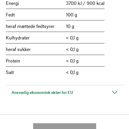
Energi
3700 kJ / 900 kcal
Fedt
100 g
heraf mættede fedtsyrer
10 g
Kulhydrater
< 0,1 g
heraf sukker
< 0,1 g
Protein
< 0,1 g
Salt
< 0,1 g
Ansvarlig økonomisk aktør for EU
---------- --------------