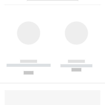
------------
------------
----------- ----------- --------
----------- -----------
---
--,-- €
--,-- €