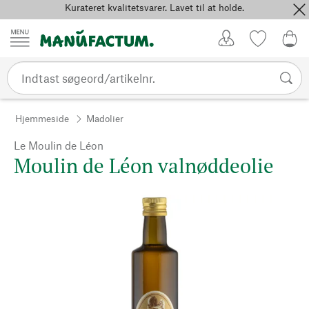
Kurateret kvalitetsvarer. Lavet til at holde.
Spring til indhold
Kundekonto
Favoritter
0,0
Hjemmeside
Madolier
Le Moulin de Léon
Moulin de Léon valnøddeolie