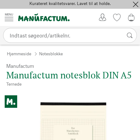
Kurateret kvalitetsvarer. Lavet til at holde.
Spring til indhold
Kundekonto
Favoritter
0,0
Hjemmeside
Notesblokke
Manufactum
Manufactum notesblok DIN A5
Ternede