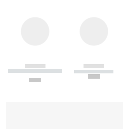
------------
------------
----------- ----------- --------
----------- -----------
---
--,-- €
--,-- €