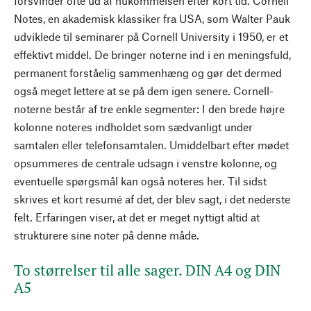
forsvinder ofte ud af hukommelsen efter kort tid. Cornell
Notes, en akademisk klassiker fra USA, som Walter Pauk
udviklede til seminarer på Cornell University i 1950, er et
effektivt middel. De bringer noterne ind i en meningsfuld,
permanent forståelig sammenhæng og gør det dermed
også meget lettere at se på dem igen senere. Cornell-
noterne består af tre enkle segmenter: I den brede højre
kolonne noteres indholdet som sædvanligt under
samtalen eller telefonsamtalen. Umiddelbart efter mødet
opsummeres de centrale udsagn i venstre kolonne, og
eventuelle spørgsmål kan også noteres her. Til sidst
skrives et kort resumé af det, der blev sagt, i det nederste
felt. Erfaringen viser, at det er meget nyttigt altid at
strukturere sine noter på denne måde.
To størrelser til alle sager. DIN A4 og DIN
A5