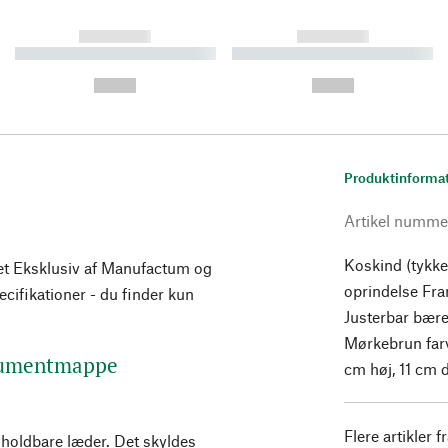
------------
------------
----------- ----------- ----------
----------- ----------- ----------
-
-
--,-- €
--,-- €
Produktinforma
Artikel numme
Koskind (tykke
et Eksklusiv af Manufactum og
oprindelse Fran
pecifikationer - du finder kun
Justerbar bære
Mørkebrun farv
okumentmappe
cm høj, 11 cm d
Flere artikler f
 holdbare læder. Det skyldes