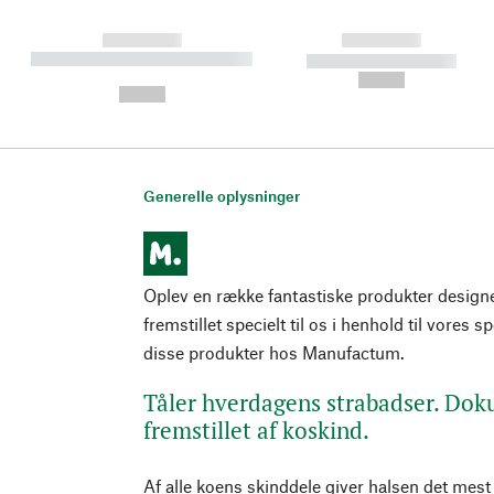
------------
------------
----------- ----------- ----------
----------- -----------
-
--,-- €
--,-- €
Generelle oplysninger
Oplev en række fantastiske produkter design
fremstillet specielt til os i henhold til vores s
disse produkter hos Manufactum.
Tåler hverdagens strabadser. D
fremstillet af koskind.
Af alle koens skinddele giver halsen det mest