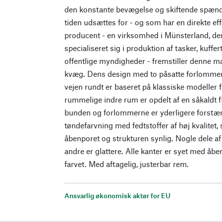
den konstante bevægelse og skiftende spænd
tiden udsættes for - og som har en direkte ef
producent - en virksomhed i Münsterland, der
specialiseret sig i produktion af tasker, kuffer
offentlige myndigheder - fremstiller denne m
kvæg. Dens design med to påsatte forlommer 
vejen rundt er baseret på klassiske modeller f
rummelige indre rum er opdelt af en såkaldt f
bunden og forlommerne er yderligere forstær
tøndefarvning med fedtstoffer af høj kvalitet,
åbenporet og strukturen synlig. Nogle dele af 
andre er glattere. Alle kanter er syet med åben
farvet. Med aftagelig, justerbar rem.
Ansvarlig økonomisk aktør for EU