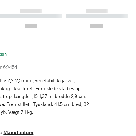
------------
------------
----------- ----------- ----------
----------- ----------- ----------
- -----------
-
--,-- €
--,-- €
tion
r
69454
lse 2,2-2,5 mm), vegetabilsk garvet,
krig. Ikke foret. Forniklede stålbeslag.
strop, længde 1,15-1,37 m, bredde 2,9 cm.
e. Fremstillet i Tyskland. 41,5 cm bred, 32
yb. Vægt 2,1 kg.
ra
Manufactum