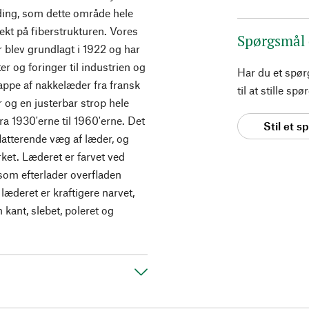
ing, som dette område hele
fekt på fiberstrukturen. Vores
Spørgsmål
 blev grundlagt i 1922 og har
ter og foringer til industrien og
Har du et spø
appe af nakkelæder fra fransk
til at stille s
og en justerbar strop hele
ra 1930'erne til 1960'erne. Det
Stil et 
latterende væg af læder, og
ket. Læderet er farvet ved
 som efterlader overfladen
læderet er kraftigere narvet,
 kant, slebet, poleret og