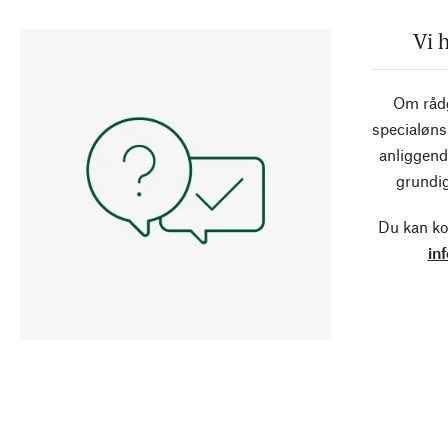
Vi 
Om rådg
specialøns
anliggend
grundig
Du kan ko
in