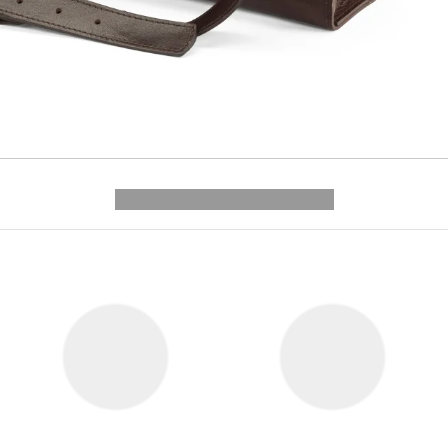
---------- --------------