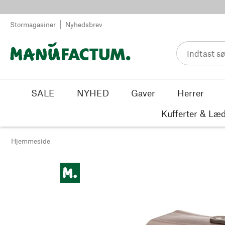
Spring til indhold
Stormagasiner
Nyhedsbrev
SALE
NYHED
Gaver
Herrer
Kufferter & Læd
Hjemmeside