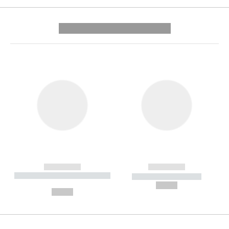
---------- --------------
------------
------------
----------- ----------- --------
----------- -----------
---
--,-- €
--,-- €