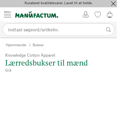
Kurateret kvalitetsvarer. Lavet til at holde.
Spring til indhold
Kundekonto
Favoritter
0,0
Hjemmeside
Bukser
Knowledge Cotton Apparel
Lærredsbukser til mænd
Grå