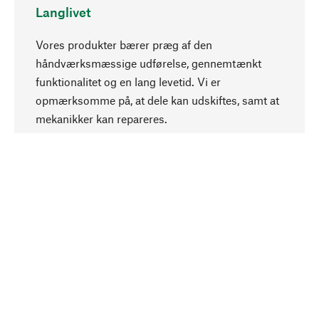
Langlivet
Vores produkter bærer præg af den
håndværksmæssige udførelse, gennemtænkt
funktionalitet og en lang levetid. Vi er
Opadgående
opmærksomme på, at dele kan udskiftes, samt at
mekanikker kan repareres.
Bevidst
Bæredygtighed er i fokus ved valg af vores
produkter. Vi anvender naturlige råstoffer og
materialer, som kan plejes, samt på en
ressourcebesparende og socialt ansvarlig
produktion.