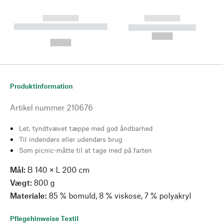
------------
------------
----------- ----------- --------
----------- -----------
---
--,-- €
--,-- €
Produktinformation
Artikel nummer
210676
Let, tyndtvævet tæppe med god åndbarhed
Til indendørs eller udendørs brug
Som picnic-måtte til at tage med på farten
Mål:
B 140 × L 200 cm
Vægt:
800 g
Materiale:
85 % bomuld, 8 % viskose, 7 % polyakryl
Pflegehinweise Textil