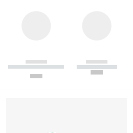
------------
------------
----------- ----------- --------
----------- -----------
---
--,-- €
--,-- €