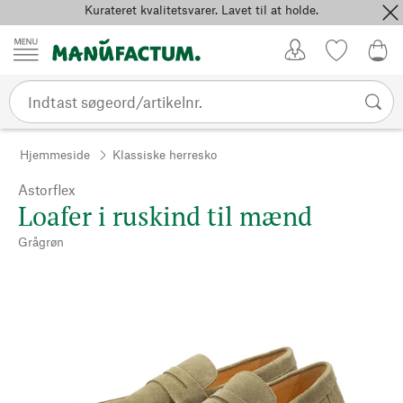
Kurateret kvalitetsvarer. Lavet til at holde.
Spring til indhold
Kundekonto
Favoritter
0,0
Hjemmeside
Klassiske herresko
Astorflex
Loafer i ruskind til mænd
Grågrøn