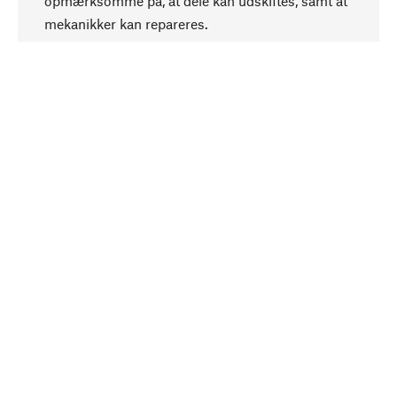
opmærksomme på, at dele kan udskiftes, samt at
mekanikker kan repareres.
Bevidst
Bæredygtighed er i fokus ved valg af vores
produkter. Vi anvender naturlige råstoffer og
materialer, som kan plejes, samt på en
ressourcebesparende og socialt ansvarlig
produktion.
Udvalgt
Som din kompetente partner samarbejder vi