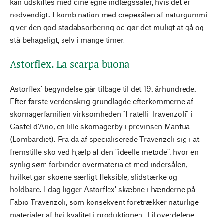
kan udskiftes med dine egne indlægssåler, hvis det er
nødvendigt. I kombination med crepesålen af naturgummi
giver den god stødabsorbering og gør det muligt at gå og
stå behageligt, selv i mange timer.
Astorflex. La scarpa buona
Astorflex' begyndelse går tilbage til det 19. århundrede.
Efter første verdenskrig grundlagde efterkommerne af
skomagerfamilien virksomheden "Fratelli Travenzoli" i
Castel d'Ario, en lille skomagerby i provinsen Mantua
(Lombardiet). Fra da af specialiserede Travenzoli sig i at
fremstille sko ved hjælp af den "ideelle metode", hvor en
synlig søm forbinder overmaterialet med indersålen,
hvilket gør skoene særligt fleksible, slidstærke og
holdbare. I dag ligger Astorflex' skæbne i hænderne på
Fabio Travenzoli, som konsekvent foretrækker naturlige
materialer af høj kvalitet i produktionen. Til overdelene