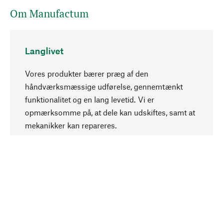
Om Manufactum
Langlivet
Vores produkter bærer præg af den
håndværksmæssige udførelse, gennemtænkt
funktionalitet og en lang levetid. Vi er
Opadgående
opmærksomme på, at dele kan udskiftes, samt at
mekanikker kan repareres.
Bevidst
Bæredygtighed er i fokus ved valg af vores
produkter. Vi anvender naturlige råstoffer og