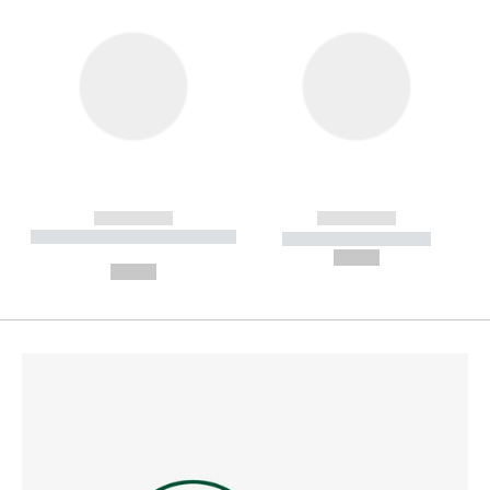
------------
------------
----------- ----------- --------
----------- -----------
---
--,-- €
--,-- €