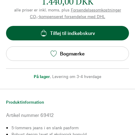
1.440,00 DKK
alle priser er inkl. moms, plus
Forsendelsesomkostninger
CO₂-kompenseret forsendelse med DHL
Tilføj til indkøbskurv
Bogmærke
På lager
,
Levering om 3-4 hverdage
Produktinformation
Artikel nummer
69412
5-lommers jeans i en slank pasform
Robust denim lavet af økologisk bomuld