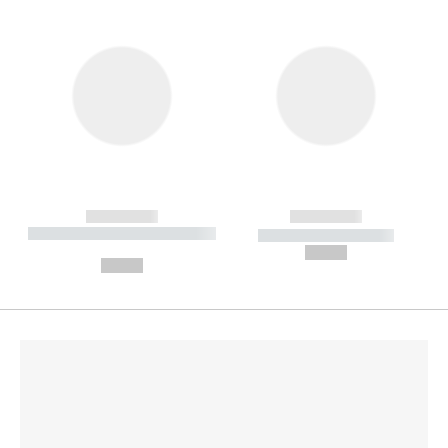
------------
------------
----------- ----------- --------
----------- -----------
---
--,-- €
--,-- €