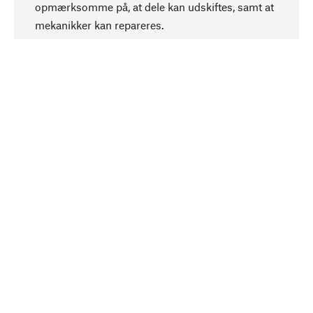
opmærksomme på, at dele kan udskiftes, samt at
mekanikker kan repareres.
Bevidst
Bæredygtighed er i fokus ved valg af vores
produkter. Vi anvender naturlige råstoffer og
materialer, som kan plejes, samt på en
ressourcebesparende og socialt ansvarlig
produktion.
Udvalgt