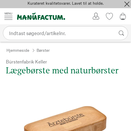
Kurateret kvalitetsvarer. Lavet til at holde.
Spring til indhold
Kundekonto
Favoritter
0,0
Hjemmeside
Børster
Bürstenfabrik Keller
Lægebørste med naturbørster