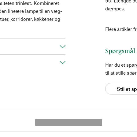
90. Længde 5
siteten trinløst. Kombineret
dæmpes.
en lineære lampe til en væg-
stuer, korridorer, køkkener og
Flere artikler f
Spørgsmål
Har du et spø
til at stille s
Stil et 
---------- --------------