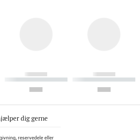
------------
------------
----------- ----------- ----------
----------- ----------- ----------
-
-
--,-- €
--,-- €
hjælper dig gerne
ivning, reservedele eller