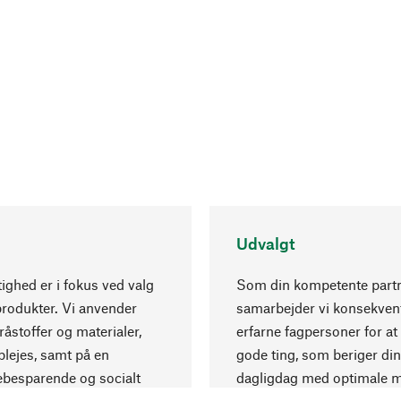
Udvalgt
ghed er i fokus ved valg
Som din kompetente part
produkter. Vi anvender
samarbejder vi konsekve
råstoffer og materialer,
erfarne fagpersoner for at
lejes, samt på en
gode ting, som beriger din
ebesparende og socialt
dagligdag med optimale m
 produktion.
og eksklusiv forarbejdning