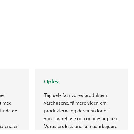
Oplev
ner
Tag selv fat i vores produkter i
nt med
varehusene, få mere viden om
Opadgående
 finde de
produkterne og deres historie i
vores varehuse og i onlineshoppen.
aterialer
Vores professionelle medarbejdere
.
giver gerne råd.