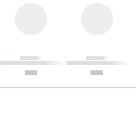
------------
------------
----------- ----------- ----------
----------- ----------- ----------
- -----------
-
--,-- €
--,-- €