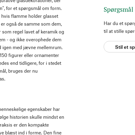
gurative glasdekorationer, der
en", for et spørgsmål om form.
Spørgsmål
hvis flamme holder glasset
Har du et spø
me er også de samme som dem,
til at stille s
er som regel lavet af keramik og
dem - og ikke overophede dem
Stil et 
ned igen med jævne mellemrum.
150 figurer eller ornamenter
es end tidligere, for i stedet
ormål, bruges der nu
as.
 menneskelige egenskaber har
følge historien skulle mindst en
raksis er den kompakte
ve blæst ind i forme. Den fine