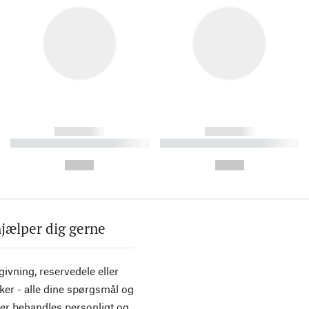
------------
------------
----------- ----------- ----------
----------- ----------- ----------
-
-
--,-- €
--,-- €
hjælper dig gerne
ivning, reservedele eller
ker - alle dine spørgsmål og
er behandles personligt og