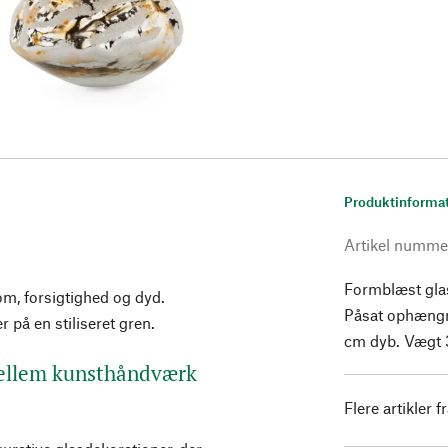
Produktinforma
Artikel numme
Formblæst gla
m, forsigtighed og dyd.
Påsat ophængni
 på en stiliseret gren.
cm dyb. Vægt 
mellem kunsthåndværk
Flere artikler f