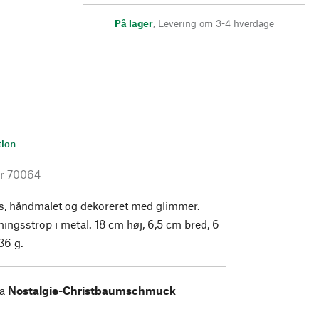
På lager
,
Levering om 3-4 hverdage
tion
r
70064
s, håndmalet og dekoreret med glimmer.
ngsstrop i metal. 18 cm høj, 6,5 cm bred, 6
36 g.
ra
Nostalgie-Christbaumschmuck