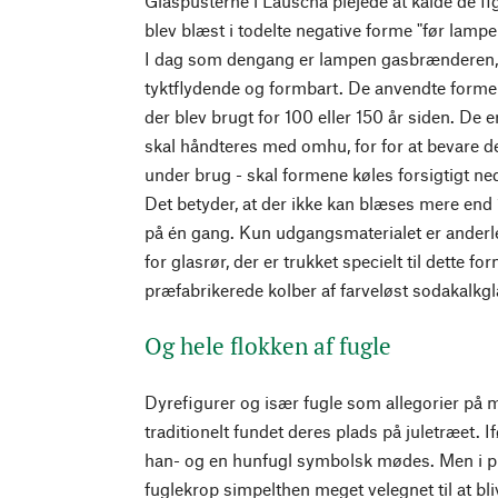
Glaspusterne i Lauscha plejede at kalde de fi
blev blæst i todelte negative forme "før lamp
I dag som dengang er lampen gasbrænderen, 
tyktflydende og formbart. De anvendte for
der blev brugt for 100 eller 150 år siden. De 
skal håndteres med omhu, for for at bevare 
under brug - skal formene køles forsigtigt 
Det betyder, at der ikke kan blæses mere end 
på én gang. Kun udgangsmaterialet er anderled
for glasrør, der er trukket specielt til dette f
præfabrikerede kolber af farveløst sodakalkgl
Og hele flokken af fugle
Dyrefigurer og især fugle som allegorier på
traditionelt fundet deres plads på juletræet. I
han- og en hunfugl symbolsk mødes. Men i p
fuglekrop simpelthen meget velegnet til at bli