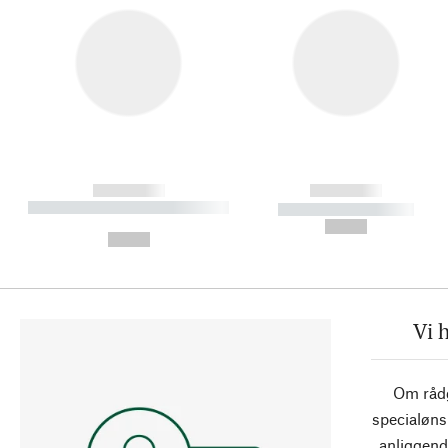
------------
------------
----------- ----------- ----------
----------- -----------
-
--,-- €
--,-- €
Vi 
Om rådg
specialøns
anliggend