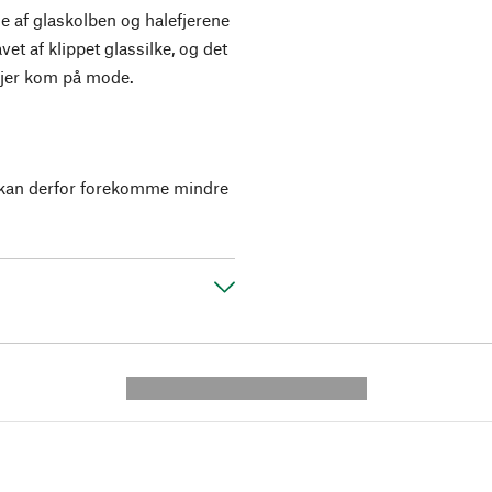
de af glaskolben og halefjerene
vet af klippet glassilke, og det
lefjer kom på mode.
r kan derfor forekomme mindre
---------- --------------