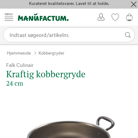
Kurateret kvalitetsvarer. Lavet til at holde.
Spring til indhold
Kundekonto
Favoritter
0,0
Hjemmeside
Kobbergryder
Falk Culinair
Kraftig kobbergryde
24 cm