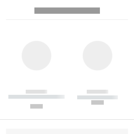
---------- --------------
------------
------------
----------- ----------- --------
----------- -----------
---
--,-- €
--,-- €