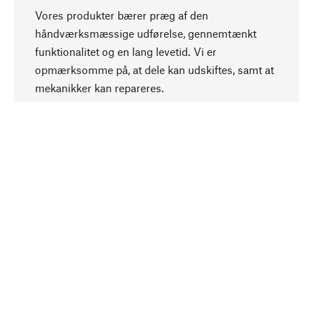
Vores produkter bærer præg af den
håndværksmæssige udførelse, gennemtænkt
funktionalitet og en lang levetid. Vi er
Opadgående
opmærksomme på, at dele kan udskiftes, samt at
mekanikker kan repareres.
Bevidst
Bæredygtighed er i fokus ved valg af vores
produkter. Vi anvender naturlige råstoffer og
materialer, som kan plejes, samt på en
ressourcebesparende og socialt ansvarlig
produktion.