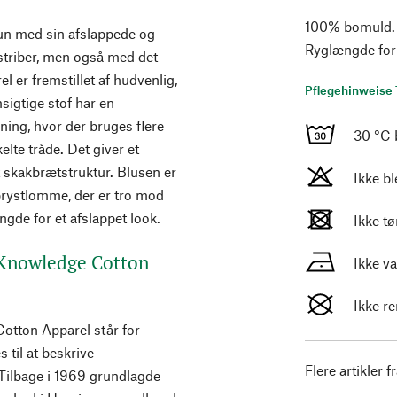
100% bomuld. P
kun med sin afslappede og
Ryglængde for
triber, men også med det
 er fremstillet af hudvenlig,
Pflegehinweise 
sigtige stof har en
ing, hvor der bruges flere
30 °C 
elte tråde. Det giver et
t skakbrætstruktur. Blusen er
Ikke b
 brystlomme, der er tro mod
ngde for et afslappet look.
Ikke t
 Knowledge Cotton
Ikke v
Ikke r
otton Apparel står for
 til at beskrive
Flere artikler f
 Tilbage i 1969 grundlagde