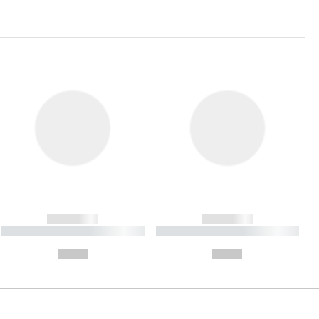
------------
------------
----------- ----------- ----------
----------- ----------- ----------
- -----------
-
--,-- €
--,-- €