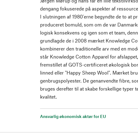
Jørgen Mørup og hans far en lille tekstilvirk
dengang fokuserede på aspekter af ressource
I slutningen af 1980'erne begyndte de to at p
produceret bomuld, som om de var Danmarks
logisk konsekvens og igen som et team, den
grundlagde de i 2008 mærket Knowledge Cot
kombinerer den traditionelle arv med en mode
står Knowledge Cotton Apparel for afslappet,
fremstillet af GOTS-certificeret økologisk bom
linned eller "Happy Sheep Wool". Mærket br
genbrugspolyester. De genanvendte fibre, som
bruges derefter til at skabe forskellige typer te
kvalitet.
Ansvarlig økonomisk aktør for EU