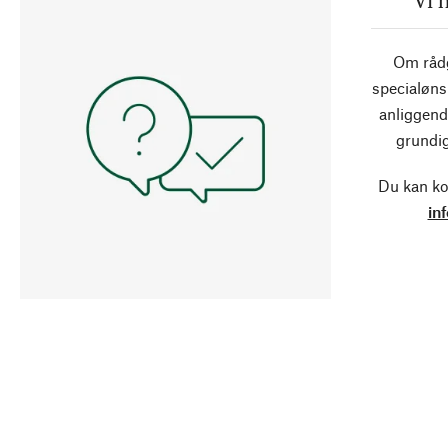
Om rådg
specialøns
anliggend
grundig
Du kan ko
in