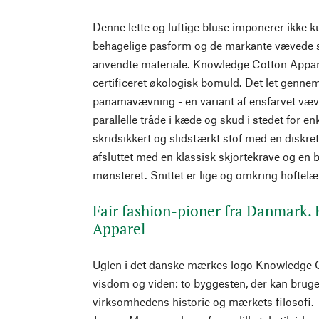
Denne lette og luftige bluse imponerer ikke 
behagelige pasform og de markante vævede s
anvendte materiale. Knowledge Cotton Apparel
certificeret økologisk bomuld. Det let gennem
panamavævning - en variant af ensfarvet vævn
parallelle tråde i kæde og skud i stedet for enk
skridsikkert og slidstærkt stof med en diskre
afsluttet med en klassisk skjortekrave og en
mønsteret. Snittet er lige og omkring hoftelæ
Fair fashion-pioner fra Danmark.
Apparel
Uglen i det danske mærkes logo Knowledge C
visdom og viden: to byggesten, der kan bruges
virksomhedens historie og mærkets filosofi.