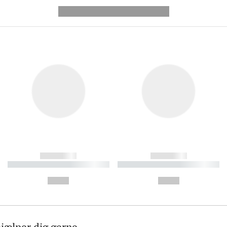
---------- --------------
------------
------------
----------- ----------- ----------
----------- ----------- ----------
-
-
--,-- €
--,-- €
hjælper dig gerne