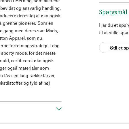
somhed i Herning, som allerede
bevidst og ansvarlig handling.
Spørgsmål
roducere deres tøj af økologisk
 grønne pionerer. Som en
Har du et spø
ne gang med deres søn Mads,
til at stille s
ton Apparel, som nu
rne forretningsstrategi. I dag
Stil et 
 sporty mode, for det meste
uld, certificeret økologisk
uger også materialer som
 fås i en lang række farver,
kstilstoffer og fyld af høj