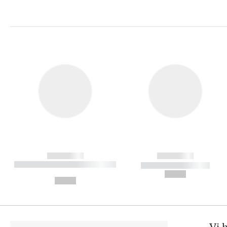
------------
------------
----------- ----------- ----------
----------- -----------
-
--,-- €
--,-- €
Vi 