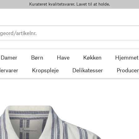
Kurateret kvalitetsvarer. Lavet til at holde.
Damer
Børn
Have
Køkken
Hjemmet
ervarer
Kropspleje
Delikatesser
Producen