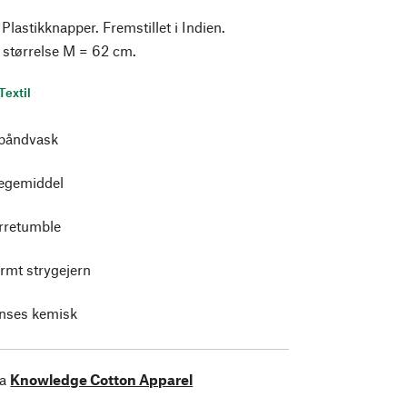
lastikknapper. Fremstillet i Indien.
 størrelse M = 62 cm.
Textil
båndvask
legemiddel
ørretumble
armt strygejern
enses kemisk
ra
Knowledge Cotton Apparel