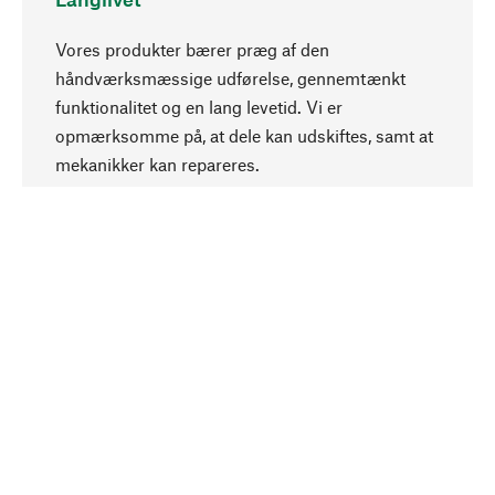
Vores produkter bærer præg af den
håndværksmæssige udførelse, gennemtænkt
funktionalitet og en lang levetid. Vi er
Opadgående
opmærksomme på, at dele kan udskiftes, samt at
mekanikker kan repareres.
Bevidst
Bæredygtighed er i fokus ved valg af vores
produkter. Vi anvender naturlige råstoffer og
materialer, som kan plejes, samt på en
ressourcebesparende og socialt ansvarlig
produktion.