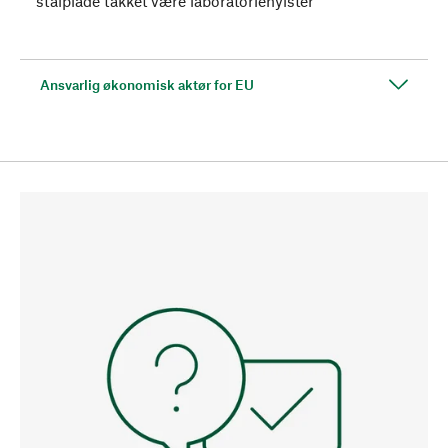
stålplade takket være laboratoriehylster
Ansvarlig økonomisk aktør for EU