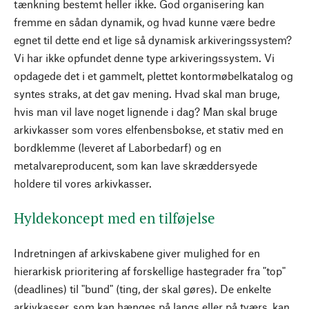
tænkning bestemt heller ikke. God organisering kan
fremme en sådan dynamik, og hvad kunne være bedre
egnet til dette end et lige så dynamisk arkiveringssystem?
Vi har ikke opfundet denne type arkiveringssystem. Vi
opdagede det i et gammelt, plettet kontormøbelkatalog og
syntes straks, at det gav mening. Hvad skal man bruge,
hvis man vil lave noget lignende i dag? Man skal bruge
arkivkasser som vores elfenbensbokse, et stativ med en
bordklemme (leveret af Laborbedarf) og en
metalvareproducent, som kan lave skræddersyede
holdere til vores arkivkasser.
Hyldekoncept med en tilføjelse
Indretningen af arkivskabene giver mulighed for en
hierarkisk prioritering af forskellige hastegrader fra "top"
(deadlines) til "bund" (ting, der skal gøres). De enkelte
arkivkasser, som kan hænges på langs eller på tværs, kan