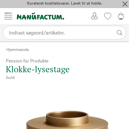
Kurateret kvalitetsvarer. Lavet til at holde.
Spring til indhold
Kundekonto
Favoritter
0,0
Hjemmeside
Pension für Produkte
Klokke-lysestage
Guld