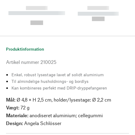
------------
------------
----------- ----------- --------
----------- -----------
---
--,-- €
--,-- €
Produktinformation
Artikel nummer
210025
Enkel, robust lysestage lavet af solidt aluminium
Til almindelige husholdnings- og bordlys
Kan kombineres perfekt med DRIP-dryppefangeren
Mål:
Ø 4,8 × H 2,5 cm, holder/lysestage: Ø 2,2 cm
Vægt:
72 g
Materiale:
anodiseret aluminium; cellegummi
Design:
Angela Schlösser