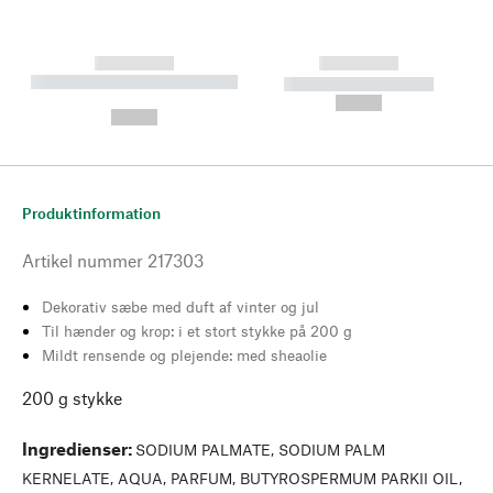
------------
------------
----------- ----------- --------
----------- -----------
---
--,-- €
--,-- €
Produktinformation
Artikel nummer
217303
Dekorativ sæbe med duft af vinter og jul
Til hænder og krop: i et stort stykke på 200 g
Mildt rensende og plejende: med sheaolie
200 g stykke
Ingredienser
:
SODIUM PALMATE, SODIUM PALM
KERNELATE, AQUA, PARFUM, BUTYROSPERMUM PARKII OIL,