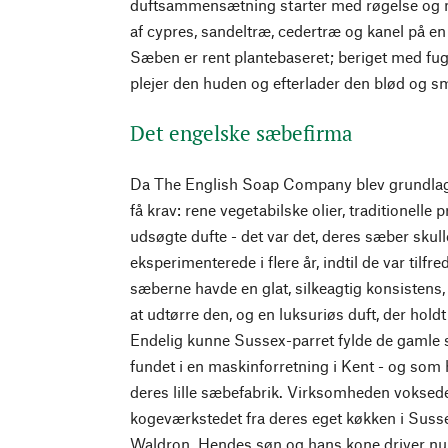
duftsammensætning starter med røgelse og myr
af cypres, sandeltræ, cedertræ og kanel på en
Sæben er rent plantebaseret; beriget med f
plejer den huden og efterlader den blød og s
Det engelske sæbefirma
Da The English Soap Company blev grundlagt
få krav: rene vegetabilske olier, traditionell
udsøgte dufte - det var det, deres sæber skul
eksperimenterede i flere år, indtil de var tilfr
sæberne havde en glat, silkeagtig konsistens,
at udtørre den, og en luksuriøs duft, der holdt
Endelig kunne Sussex-parret fylde de gamle
fundet i en maskinforretning i Kent - og som
deres lille sæbefabrik. Virksomheden voksede
kogeværkstedet fra deres eget køkken i Susse
Waldron. Hendes søn og hans kone driver n