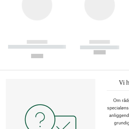
------------
------------
----------- ----------- ----------
----------- -----------
-
--,-- €
--,-- €
Vi 
Om rådg
specialøns
anliggend
grundig