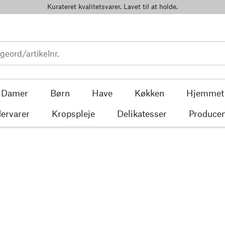
Kurateret kvalitetsvarer. Lavet til at holde.
Damer
Børn
Have
Køkken
Hjemmet
ervarer
Kropspleje
Delikatesser
Producen