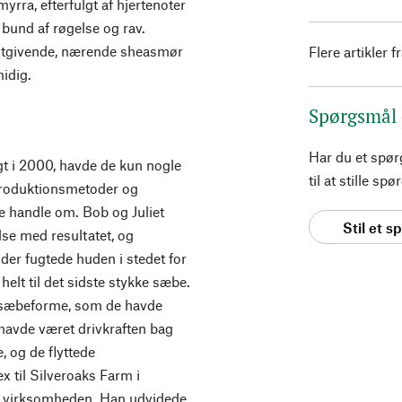
ra, efterfulgt af hjertenoter
 bund af røgelse og rav.
ugtgivende, nærende sheasmør
Flere artikler f
midig.
Spørgsmål
Har du et spø
 i 2000, havde de kun nogle
til at stille s
e produktionsmetoder og
le handle om. Bob og Juliet
Stil et 
edse med resultatet, og
 der fugtede huden i stedet for
 helt til det sidste stykke sæbe.
 sæbeforme, som de havde
 havde været drivkraften bag
, og de flyttede
x til Silveroaks Farm i
u virksomheden. Han udvidede