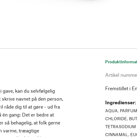
Produktinforma
Artikel numme
Fremstillet i E
gave, kan du selvfølgelig
 skrive navnet på den person,
Ingredienser
:
l råde dig til at gøre - ud fra
AQUA, PARFUM,
på én gang: Det er bedre at
CHLORIDE, BUT
er så behagelig, at folk gerne
TETRASODIUM 
n varme, træagtige
CINNAMAL, EU