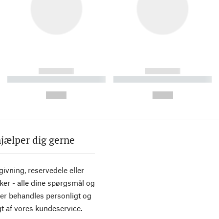
------------
------------
----------- ----------- ----------
----------- ----------- ----------
-
-
--,-- €
--,-- €
hjælper dig gerne
ivning, reservedele eller
ker - alle dine spørgsmål og
er behandles personligt og
t af vores kundeservice.