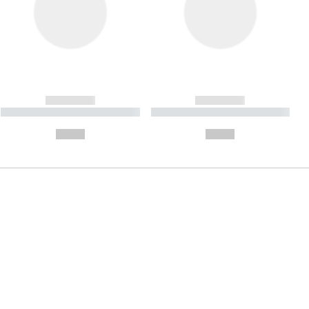
------------
------------
----------- ----------- ----------
----------- ----------- ----------
- -----------
-
--,-- €
--,-- €