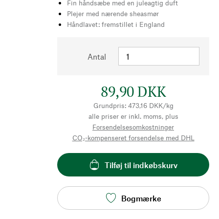
Fin håndsæbe med en juleagtig duft
Plejer med nærende sheasmør
Håndlavet: fremstillet i England
Antal
89,90 DKK
Grundpris: 473,16 DKK/kg
alle priser er inkl. moms, plus
Forsendelsesomkostninger
CO₂-kompenseret forsendelse med DHL
Tilføj til indkøbskurv
Bogmærke