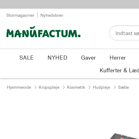
Spring til indhold
Stormagasiner
Nyhedsbrev
SALE
NYHED
Gaver
Herrer
Kufferter & Læd
Hjemmeside
Kropspleje
Kosmetik
Hudpleje
Sæbe