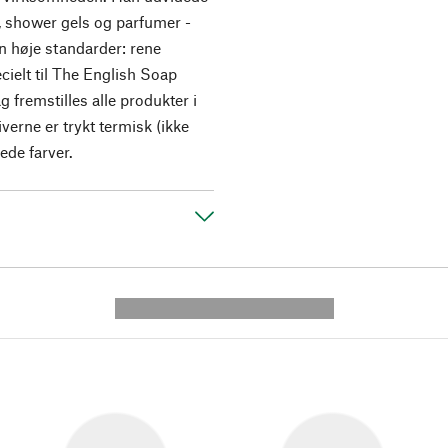
, shower gels og parfumer -
n høje standarder: rene
cielt til The English Soap
fremstilles alle produkter i
erne er trykt termisk (ikke
de farver.
---------- --------------