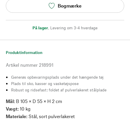
Bogmærke
På lager
,
Levering om 3-4 hverdage
Produktinformation
Artikel nummer
218991
Generøs opbevaringsplads under det hængende tøj
Plads til sko, kasser og vasketøjspose
Robust og ridsefast: foldet af pulverlakeret stålplade
Mål:
B 105 × D 55 × H 2 cm
Vægt:
10 kg
Materiale:
Stål, sort pulverlakeret