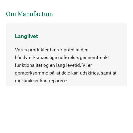
Om Manufactum
Langlivet
Vores produkter bærer præg af den
håndværksmæssige udførelse, gennemtænkt
funktionalitet og en lang levetid. Vi er
Opadgående
opmærksomme på, at dele kan udskiftes, samt at
mekanikker kan repareres.
Bevidst
Bæredygtighed er i fokus ved valg af vores