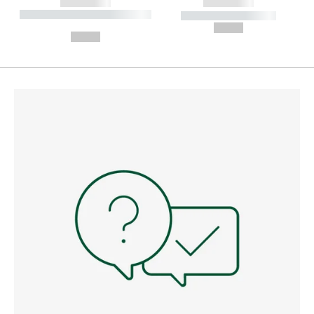
------------
------------
----------- ----------- --------
----------- -----------
---
--,-- €
--,-- €