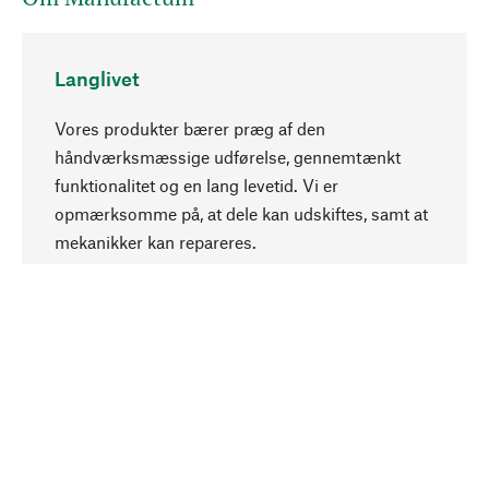
Langlivet
Vores produkter bærer præg af den
håndværksmæssige udførelse, gennemtænkt
funktionalitet og en lang levetid. Vi er
Opadgående
opmærksomme på, at dele kan udskiftes, samt at
mekanikker kan repareres.
Bevidst
Bæredygtighed er i fokus ved valg af vores
produkter. Vi anvender naturlige råstoffer og
materialer, som kan plejes, samt på en