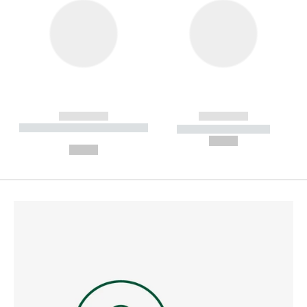
------------
------------
----------- ----------- --------
----------- -----------
---
--,-- €
--,-- €