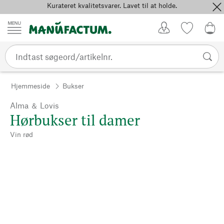
Kurateret kvalitetsvarer. Lavet til at holde.
Spring til indhold
Kundekonto
Favoritter
0,0
Hjemmeside
Bukser
Alma ＆ Lovis
Hørbukser til damer
Vin rød