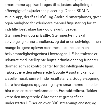
smartphone-app kan bruges til at justere afspilningen
afhængigt af højttalernes placering. Denne BRAUN
Audio-app, der fås til iOS- og Android-smartphones, giver
også mulighed for yderligere manuel finjustering for at
indstille foretrukne bas- og diskantniveauer.
Stemmestyring
og privatliv
. Stemmestyring skal
selvfølgelig kunne annulleres, og det er en selvfølge - men
mange brugere oplever stemmeassistance som en
bekvemmelighedsgevinst i hverdagen. LE-højttalerne er
udstyret med intelligente højttalerfunktioner og fungerer
dermed som et kontrolcenter for det intelligente hjem.
Takket være den integrerede Google Assistant kan du
afspille musiknumre, finde resultater via Google-søgning,
klare hverdagens opgaver og styre smart home-enheder -
blot med en stemmekommando.
Fremtidssikret
. Takket
være den integrerede Chromecast-grænseflade
understøtter LE-serien over 300 streamingtjenester, og