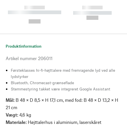
------------
------------
----------- ----------- --------
----------- -----------
---
--,-- €
--,-- €
Produktinformation
Artikel nummer
206011
Førsteklasses hi-fi-højttalere med fremragende lyd ved alle
lydstyrker
Bluetooth, Chromecast-grænseflade
Stemmestyring takket være integreret Google Assistant
Mål:
B 48 × D 8,5 × H 17,1 cm, med fod: B 48 × D 13,2 × H
21 cm
Vægt:
4,6 kg
Materiale:
Højttalerhus i aluminium, laserskåret