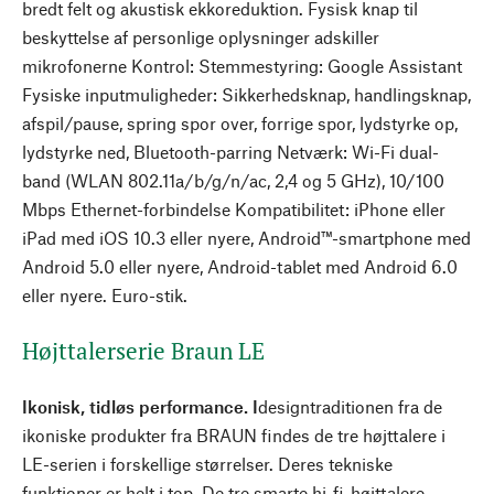
bredt felt og akustisk ekkoreduktion. Fysisk knap til
beskyttelse af personlige oplysninger adskiller
mikrofonerne Kontrol: Stemmestyring: Google Assistant
Fysiske inputmuligheder: Sikkerhedsknap, handlingsknap,
afspil/pause, spring spor over, forrige spor, lydstyrke op,
lydstyrke ned, Bluetooth-parring Netværk: Wi-Fi dual-
band (WLAN 802.11a/b/g/n/ac, 2,4 og 5 GHz), 10/100
Mbps Ethernet-forbindelse Kompatibilitet: iPhone eller
iPad med iOS 10.3 eller nyere, Android™-smartphone med
Android 5.0 eller nyere, Android-tablet med Android 6.0
eller nyere. Euro-stik.
Højttalerserie Braun LE
Ikonisk, tidløs performance. I
designtraditionen fra de
ikoniske produkter fra BRAUN findes de tre højttalere i
LE-serien i forskellige størrelser. Deres tekniske
funktioner er helt i top. De tre smarte hi-fi-højttalere -