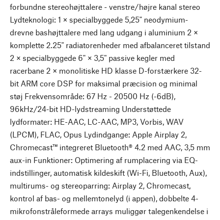
forbundne stereohøjttalere - venstre/højre kanal stereo
Lydteknologi: 1 × specialbyggede 5,25" neodymium-
drevne bashøjttalere med lang udgang i aluminium 2 ×
komplette 2.25" radiatorenheder med afbalanceret tilstand
2 × specialbyggede 6" × 3,5" passive kegler med
racerbane 2 × monolitiske HD klasse D-forstærkere 32-
bit ARM core DSP for maksimal præcision og minimal
støj Frekvensområde: 67 Hz - 20500 Hz (-6dB),
96kHz/24-bit HD-lydstreaming Understøttede
lydformater: HE-AAC, LC-AAC, MP3, Vorbis, WAV
(LPCM), FLAC, Opus Lydindgange: Apple Airplay 2,
Chromecast™ integreret Bluetooth® 4.2 med AAC, 3,5 mm
aux-in Funktioner: Optimering af rumplacering via EQ-
indstillinger, automatisk kildeskift (Wi-Fi, Bluetooth, Aux),
multirums- og stereoparring: Airplay 2, Chromecast,
kontrol af bas- og mellemtonelyd (i appen), dobbelte 4-
mikrofonstråleformede arrays muliggør talegenkendelse i