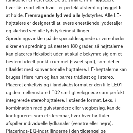
hver fås i sort eller hvid - er perfekt afstemt og bygget til
at holde.
Fremragende lyd ved alle
lydstyrker. Alle LE-
højttalere er designet til at levere enestående lyddetaljer
og klarhed ved alle lydstyrkeindstillinger.
Spredningsvinklen på de specialdesignede driverenheder
sikrer en spredning på næsten 180 grader, så højttalerne
kan placeres fleksibelt uden at skulle bekymre sig om et
bestemt ideelt punkt i rummet (sweet spot), som det er
tilfældet med konventionelle højttalere. LE-højttalerne kan
bruges i flere rum og kan parres trådløst og i stereo.
Placeret enkeltvis og i landskabsformat er den lille LE01
og den mellemstore LE02 særligt velegnede som perfekt
integrerede stereohøjttalere. I stående format, f.eks. i
kombination med gulvstandere eller vægbeslag, kan de
konfigureres som et stereopar, hvor hver højttaler
afspiller individuelle lydkanaler (venstre eller højre).
Placerings-EQ-indstillingerne i den tilgængelige