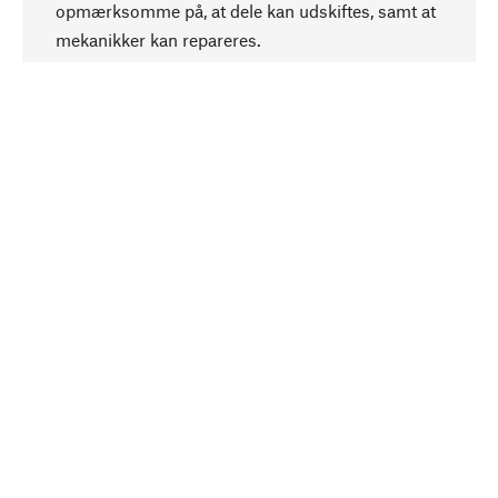
opmærksomme på, at dele kan udskiftes, samt at
mekanikker kan repareres.
Bevidst
Bæredygtighed er i fokus ved valg af vores
produkter. Vi anvender naturlige råstoffer og
materialer, som kan plejes, samt på en
ressourcebesparende og socialt ansvarlig
produktion.
Udvalgt