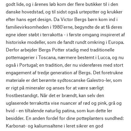
godt lide, og i årenes løb kom der flere butikker til i den
danske hovedstad, og til sidst også urtepotter og krukker
efter hans eget design. Da Victor Bergs børn kom ind i
familievirksomheden i 1980'erne, begyndte de at få deres
egne ideer støbt i terrakotta - i første omgang inspireret af
historiske modeller, som de fandt rundt omkring i Europa.
Derfor arbejder Bergs Potter stadig med traditionelle
pottemagerier i Toscana, nærmere bestemt i Lucca, og nu
også i Portugal; en tradition, der nu videreføres med stort
engagement af tredje generation af Bergs. Det foretrukne
materiale er det berømte sydtoscanske Galestro-ler, som
er rigt på mineraler og anses for at være særligt
frostbestandigt. Når det er brændt, kan selv den
uglaserede terrakotta vise nuancer af rød og pink, grå og
hvid - en tiltalende naturlig patina, som kun dette ler
besidder. En anden fordel for dine potteplanters sundhed:
Karbonat- og kaliumsaltene i leret sikrer en god