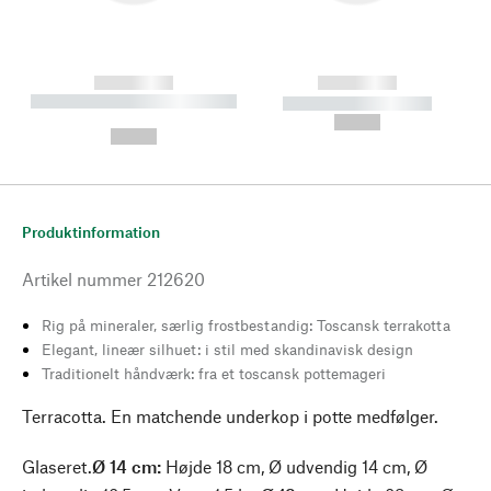
------------
------------
----------- ----------- --------
----------- -----------
---
--,-- €
--,-- €
Produktinformation
Artikel nummer
212620
Rig på mineraler, særlig frostbestandig: Toscansk terrakotta
Elegant, lineær silhuet: i stil med skandinavisk design
Traditionelt håndværk: fra et toscansk pottemageri
Terracotta. En matchende underkop i potte medfølger.
Glaseret.
Ø 14 cm:
Højde 18 cm, Ø udvendig 14 cm, Ø