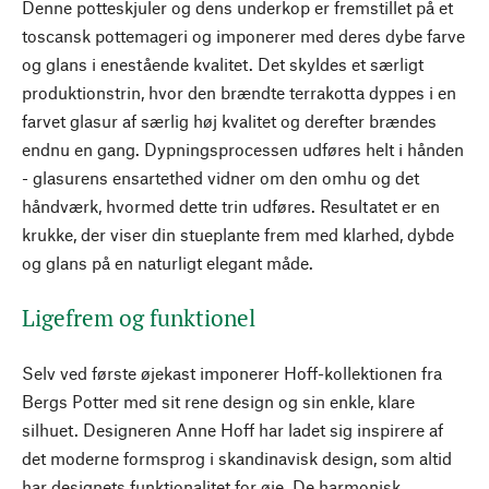
Denne potteskjuler og dens underkop er fremstillet på et
toscansk pottemageri og imponerer med deres dybe farve
og glans i enestående kvalitet. Det skyldes et særligt
produktionstrin, hvor den brændte terrakotta dyppes i en
farvet glasur af særlig høj kvalitet og derefter brændes
endnu en gang. Dypningsprocessen udføres helt i hånden
- glasurens ensartethed vidner om den omhu og det
håndværk, hvormed dette trin udføres. Resultatet er en
krukke, der viser din stueplante frem med klarhed, dybde
og glans på en naturligt elegant måde.
Ligefrem og funktionel
Selv ved første øjekast imponerer Hoff-kollektionen fra
Bergs Potter med sit rene design og sin enkle, klare
silhuet. Designeren Anne Hoff har ladet sig inspirere af
det moderne formsprog i skandinavisk design, som altid
har designets funktionalitet for øje. De harmonisk