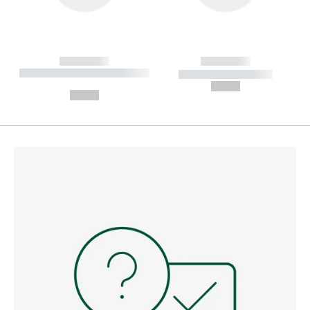
------------
------------
----------- ----------- --------
----------- -----------
---
--,-- €
--,-- €