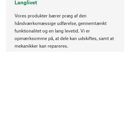
Langlivet
Vores produkter bærer præg af den
håndværksmæssige udførelse, gennemtænkt
funktionalitet og en lang levetid. Vi er
Opadgående
opmærksomme på, at dele kan udskiftes, samt at
mekanikker kan repareres.
Bevidst
Bæredygtighed er i fokus ved valg af vores
produkter. Vi anvender naturlige råstoffer og
materialer, som kan plejes, samt på en
ressourcebesparende og socialt ansvarlig
produktion.