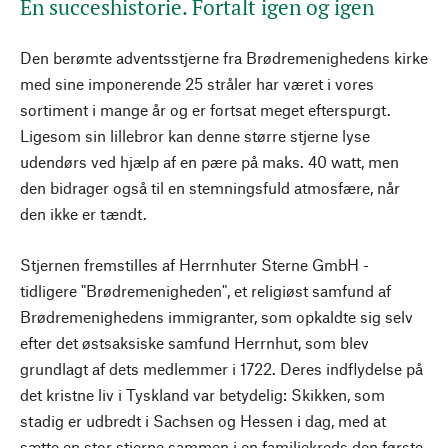
En succeshistorie. Fortalt igen og igen
Den berømte adventsstjerne fra Brødremenighedens kirke
med sine imponerende 25 stråler har været i vores
sortiment i mange år og er fortsat meget efterspurgt.
Ligesom sin lillebror kan denne større stjerne lyse
udendørs ved hjælp af en pære på maks. 40 watt, men
den bidrager også til en stemningsfuld atmosfære, når
den ikke er tændt.
Stjernen fremstilles af Herrnhuter Sterne GmbH -
tidligere "Brødremenigheden", et religiøst samfund af
Brødremenighedens immigranter, som opkaldte sig selv
efter det østsaksiske samfund Herrnhut, som blev
grundlagt af dets medlemmer i 1722. Deres indflydelse på
det kristne liv i Tyskland var betydelig: Skikken, som
stadig er udbredt i Sachsen og Hessen i dag, med at
sætte en stor stjerne sammen i en familiekreds den første