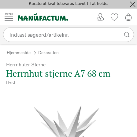
Kurateret kvalitetsvarer. Lavet til at holde.
Spring til indhold
Kundekonto
Favoritter
0,0
Hjemmeside
Dekoration
Herrnhuter Sterne
Herrnhut stjerne A7 68 cm
Hvid