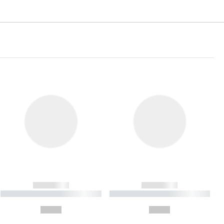
------------
------------
----------- ----------- ----------
----------- ----------- ----------
- -----------
-
--,-- €
--,-- €