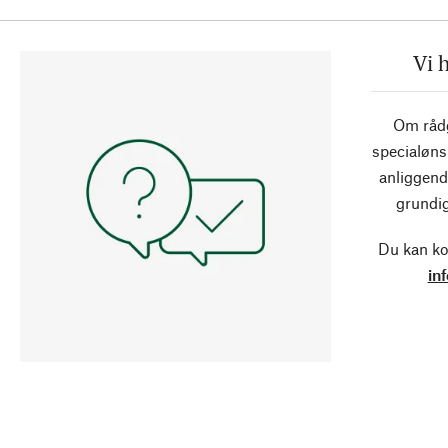
Vi 
Om rådg
specialøns
anliggend
grundig
Du kan ko
in