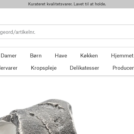
Kurateret kvalitetsvarer. Lavet til at holde.
Damer
Børn
Have
Køkken
Hjemmet
ervarer
Kropspleje
Delikatesser
Producen