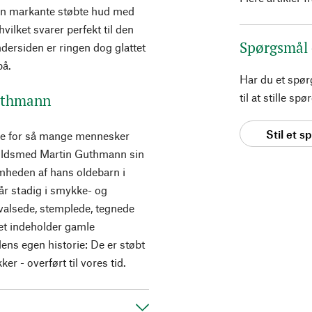
 Den markante støbte hud med
vilket svarer perfekt til den
Spørgsmål
ersiden er ringen dog glattet
på.
Har du et spø
Guthmann
til at stille s
Stil et 
ige for så mange mennesker
guldsmed Martin Guthmann sin
mheden af hans oldebarn i
år stadig i smykke- og
valsede, stemplede, tegnede
net indeholder gamle
ns egen historie: De er støbt
er - overført til vores tid.