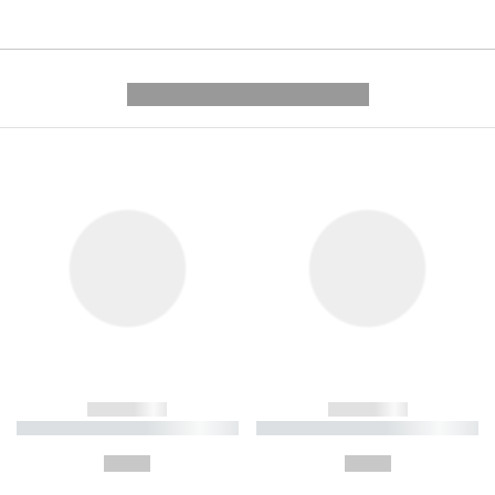
---------- --------------
------------
------------
----------- ----------- ----------
----------- ----------- ----------
-
-
--,-- €
--,-- €