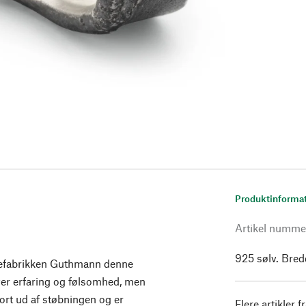
Produktinforma
Artikel numme
925 sølv. Bre
kefabrikken Guthmann denne
æver erfaring og følsomhed, men
ort ud af støbningen og er
Flere artikler f