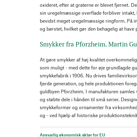
oxideret, efter at graterne er blevet fjernet.
sin uregelmæssige overflade forbliver intakt, h
bevidst meget uregelmæssige ringform. På ind
og børstet, hvilket gør den behagelig at have 
Smykker fra Pforzheim. Martin 
At gøre smykker af høj kvalitet overkommel
som muligt - med dette for øje grundlagde 
smykkefabrik i 1906. Nu drives familievirkso
fjerde generation, og hele produktionen foreg
guldbyen Pforzheim. I manufakturen samles 
og støbte dele i hånden til små serier. Desig
smykkeformer og ornamenter fra virksomhede
og - ved hjælp af historiske produktionsteknikk
Ansvarlig økonomisk aktør for EU