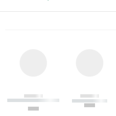
------------
------------
----------- ----------- ----------
----------- -----------
-
--,-- €
--,-- €