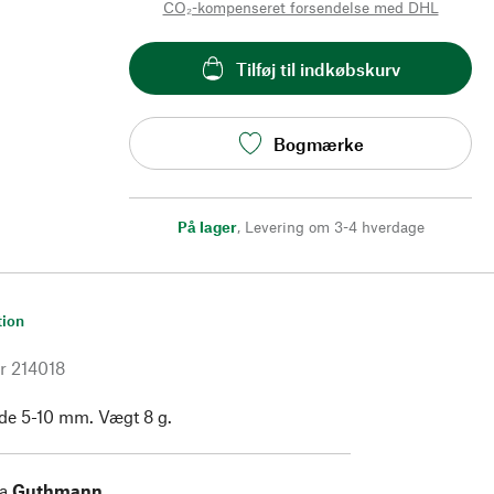
CO₂-kompenseret forsendelse med DHL
Tilføj til indkøbskurv
Bogmærke
På lager
,
Levering om 3-4 hverdage
tion
r
214018
dde 5-10 mm. Vægt 8 g.
ra
Guthmann