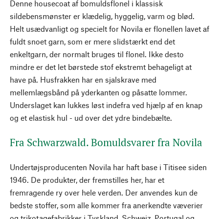
Denne housecoat af bomuldsflonel i klassisk
sildebensmønster er klædelig, hyggelig, varm og blød.
Helt usædvanligt og specielt for Novila er flonellen lavet af
fuldt snoet garn, som er mere slidstærkt end det
enkeltgarn, der normalt bruges til flonel. Ikke desto
mindre er det let børstede stof ekstremt behageligt at
have på. Husfrakken har en sjalskrave med
mellemlægsbånd på yderkanten og påsatte lommer.
Underslaget kan lukkes løst indefra ved hjælp af en knap
og et elastisk hul - ud over det ydre bindebælte.
Fra Schwarzwald. Bomuldsvarer fra Novila
Undertøjsproducenten Novila har haft base i Titisee siden
1946. De produkter, der fremstilles her, har et
fremragende ry over hele verden. Der anvendes kun de
bedste stoffer, som alle kommer fra anerkendte væverier
og trikotagefabrikker i Tyskland, Schweiz, Portugal og