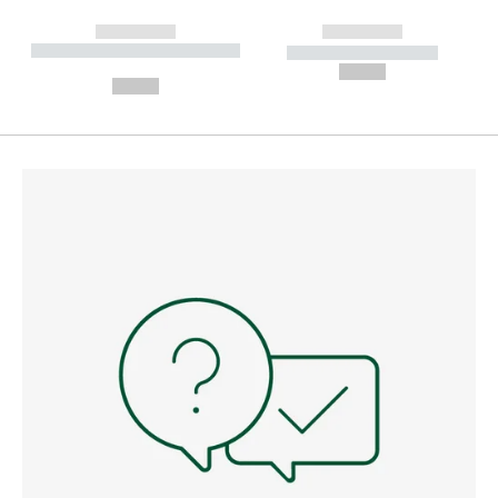
------------
------------
----------- ----------- --------
----------- -----------
---
--,-- €
--,-- €