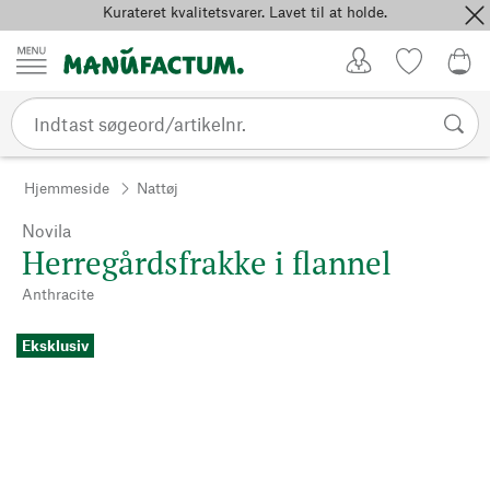
Kurateret kvalitetsvarer. Lavet til at holde.
Spring til indhold
Kundekonto
Favoritter
0,0
Hjemmeside
Nattøj
Novila
Herregårdsfrakke i flannel
Anthracite
Eksklusiv