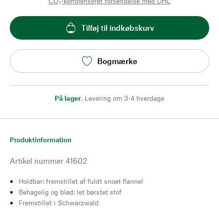
CO₂-kompenseret forsendelse med DHL
Tilføj til indkøbskurv
Bogmærke
På lager
,
Levering om 3-4 hverdage
Produktinformation
Artikel nummer
41602
Holdbar: fremstillet af fuldt snoet flannel
Behagelig og blød: let børstet stof
Fremstillet i Schwarzwald