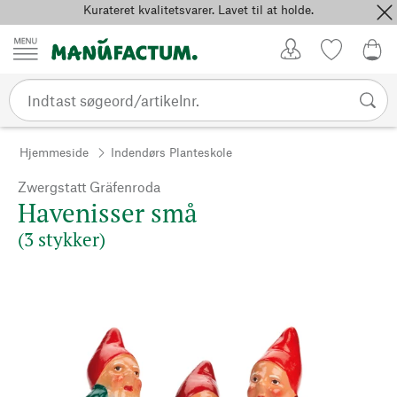
Kurateret kvalitetsvarer. Lavet til at holde.
Spring til indhold
Kundekonto
Favoritter
0,0
Hjemmeside
Indendørs Planteskole
Zwergstatt Gräfenroda
Havenisser små
(3 stykker)