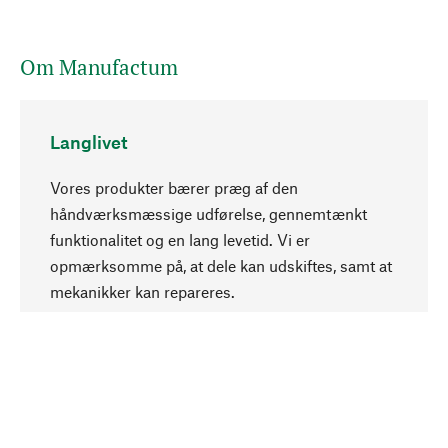
Om Manufactum
Langlivet
Vores produkter bærer præg af den
håndværksmæssige udførelse, gennemtænkt
funktionalitet og en lang levetid. Vi er
Opadgående
opmærksomme på, at dele kan udskiftes, samt at
mekanikker kan repareres.
Bevidst
Bæredygtighed er i fokus ved valg af vores