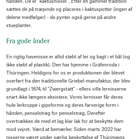
hånden. De er "kaktusnisser". Efter en gammel tradition
sættes de på træpinde og placeres i kaktuspotter (ingen af
delene medfølger) - de pynter også gerne på andre
stueplanter.
Fra gode ånder
En rigtig havenisse er altid støbt af ler og bagt i et bål (og
ikke støbt af plastik). Den har hjemme i Gräfenroda i
Thüringen. Heldigvis for os er produktionen der blevet
overført fra den traditionelle Griebel-manufaktur, der blev
grundlagt i 1874, til "Zwergstatt" - ellers ville lernisserne
snart ikke længere eksistere. Vores lernisser får deres
hule lerkroppe i gipsforme og deres farverige form i
hånden, penselstrøg for penselstrøg. Derefter
overtrækkes de med et lag klar lak for at beskytte dem
mod vejret. Værd at bemærke: Siden marts 2022 har
nisserne været under særlig beskyttelse af Thüringens