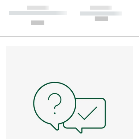
------------
------------
----------- ----------- --------
----------- -----------
---
--,-- €
--,-- €