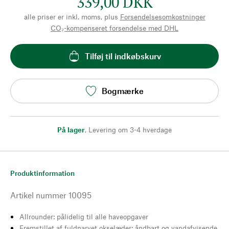
339,00 DKK
alle priser er inkl. moms, plus
Forsendelsesomkostninger
CO₂-kompenseret forsendelse med DHL
Tilføj til indkøbskurv
Bogmærke
På lager
,
Levering om 3-4 hverdage
Produktinformation
Artikel nummer
10095
Allrounder: pålidelig til alle haveopgaver
Fremstillet af fuldnarvet okselæder: åndbart og vandafvisende