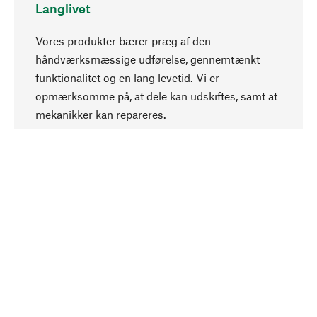
Langlivet
Vores produkter bærer præg af den
håndværksmæssige udførelse, gennemtænkt
funktionalitet og en lang levetid. Vi er
Opadgående
opmærksomme på, at dele kan udskiftes, samt at
mekanikker kan repareres.
Bevidst
Bæredygtighed er i fokus ved valg af vores
produkter. Vi anvender naturlige råstoffer og
materialer, som kan plejes, samt på en
ressourcebesparende og socialt ansvarlig
produktion.