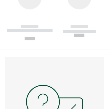
------------
------------
----------- ----------- --------
----------- -----------
---
--,-- €
--,-- €