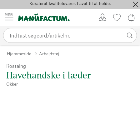
Kurateret kvalitetsvarer. Lavet til at holde.
Spring til indhold
Kundekonto
Favoritter
0,0
Hjemmeside
Arbejdstøj
Rostaing
Havehandske i læder
Okker