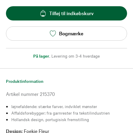
Tilføj til indkøbskurv
Bogmærke
På lager
,
Levering om 3-4 hverdage
Produktinformation
Artikel nummer
215370
Iøjnefaldende: stærke farver, indviklet mønster
Affaldsforebygger: fra garnrester fra tekstilindustrien
Hollandsk design, portugisisk fremstilling
Design:
Foekje Fleur