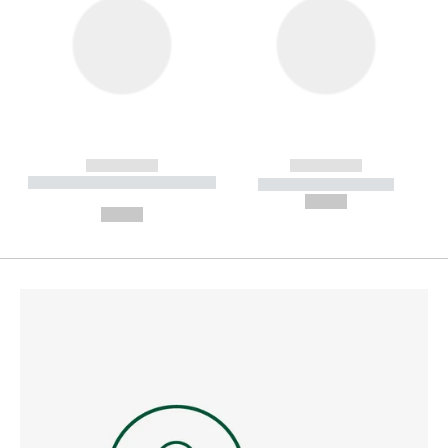
------------
------------
----------- ----------- --------
----------- -----------
---
--,-- €
--,-- €