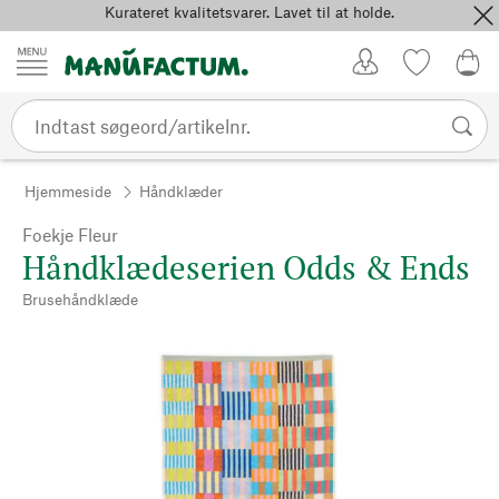
Kurateret kvalitetsvarer. Lavet til at holde.
Spring til indhold
Kundekonto
Favoritter
0,0
Hjemmeside
Håndklæder
Foekje Fleur
Håndklædeserien Odds & Ends
Brusehåndklæde