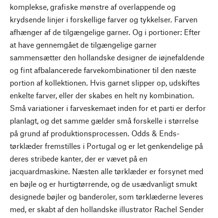
komplekse, grafiske mønstre af overlappende og
krydsende linjer i forskellige farver og tykkelser. Farven
afhænger af de tilgængelige garner. Og i portioner: Efter
at have gennemgået de tilgængelige garner
sammensætter den hollandske designer de iøjnefaldende
og fint afbalancerede farvekombinationer til den næste
portion af kollektionen. Hvis garnet slipper op, udskiftes
enkelte farver, eller der skabes en helt ny kombination.
Små variationer i farveskemaet inden for et parti er derfor
planlagt, og det samme gælder små forskelle i størrelse
på grund af produktionsprocessen. Odds & Ends-
tørklæder fremstilles i Portugal og er let genkendelige på
deres stribede kanter, der er vævet på en
jacquardmaskine. Næsten alle tørklæder er forsynet med
en bøjle og er hurtigtørrende, og de usædvanligt smukt
designede bøjler og banderoler, som tørklæderne leveres
med, er skabt af den hollandske illustrator Rachel Sender