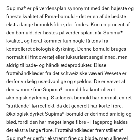
Supima® er på verdensplan synonymt med den højeste og
fineste kvalitet af Pima-bomuld - det er en af de bedste
ekstra lange bomuldsfibre, der findes. Kun en procent af
den bomuld, der høstes på verdensplan, når Supima®-
kvalitet, og heraf kommer kun nogle få tons fra
kontrolleret økologisk dyrkning. Denne bomuld bruges
normalt til fint overtøj eller luksuriøst sengelinned, men
aldrig til bade- og håndklædeprodukter. Disse
frottéhåndklæder fra det schweiziske væveri Weseta er
derfor virkelig usædvanlige og sjældne: De er vævet af
den samme fine Supima®-bomuld fra kontrolleret
økologisk dyrkning. Økologisk bomuld har normalt en ret
"strittende" tørreeffekt, da det generelt har korte fibre.
Økologisk dyrket Supima®-bomuld er derimod smidig og
blød, fordi den har meget lange fibre - i fagsprog kaldes
det ekstra lange fibre. Frottéhåndklæder fremstillet af
Supima® er derfor ekstremt fine og bløde, men alligevel