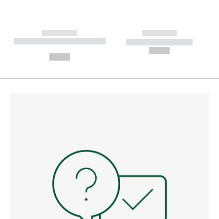
------------
------------
----------- ----------- --------
----------- -----------
---
--,-- €
--,-- €