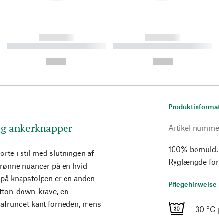
------------
------------
----------- ----------- ----------
----------- ----------- ----------
-
-
--,-- €
--,-- €
Produktinforma
og ankerknapper
Artikel numme
100% bomuld. K
te i stil med slutningen af
Ryglængde for 
grønne nuancer på en hvid
på knapstolpen er en anden
Pflegehinweise 
button-down-krave, en
 afrundet kant forneden, mens
30 °C 