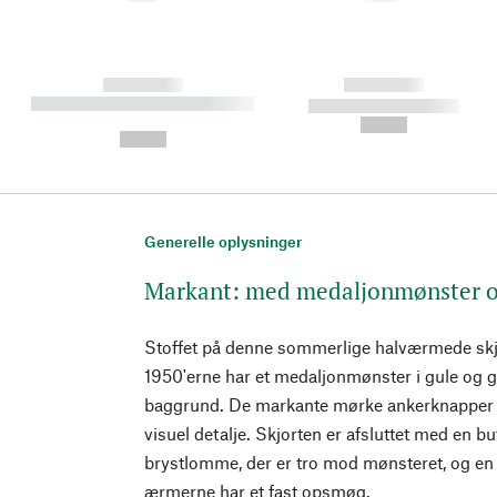
------------
------------
----------- ----------- ----------
----------- -----------
-
--,-- €
--,-- €
Generelle oplysninger
Markant: med medaljonmønster 
Stoffet på denne sommerlige halværmede skjor
1950'erne har et medaljonmønster i gule og 
baggrund. De markante mørke ankerknapper 
visuel detalje. Skjorten er afsluttet med en 
brystlomme, der er tro mod mønsteret, og en
ærmerne har et fast opsmøg.