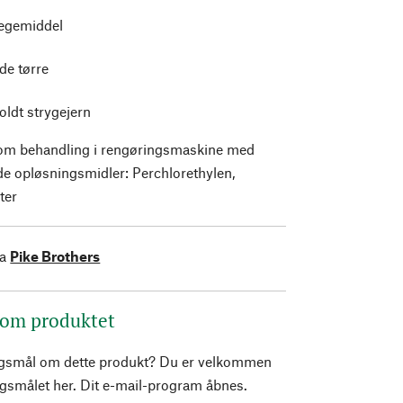
legemiddel
de tørre
ldt strygejern
m behandling i rengøringsmaskine med
de opløsningsmidler: Perchlorethylen,
ter
ra
Pike Brothers
 om produktet
rgsmål om dette produkt? Du er velkommen
pørgsmålet her. Dit e-mail-program åbnes.