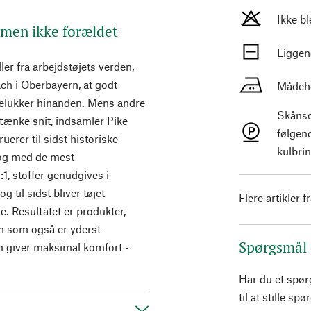
Ikke b
, men ikke forældet
Liggen
ler fra arbejdstøjets verden,
ch i Oberbayern, at godt
Mådeho
elukker hinanden. Mens andre
Skånso
dtænke snit, indsamler Pike
følgen
uerer til sidst historiske
kulbrin
 og med de mest
:1, stoffer genudgives i
 til sidst bliver tøjet
Flere artikler f
. Resultatet er produkter,
en som også er yderst
Spørgsmål
om giver maksimal komfort -
Har du et spø
til at stille s