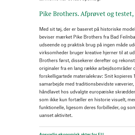
Pike Brothers. Afprøvet og testet
Med sit tøj, der er baseret på historiske model
beviser mærket Pike Brothers fra Bad Feilnba
udseende og praktisk brug på ingen måde ud
virksomheder bruger kreative hjerner til at u
Brothers først, dissekerer derefter og rekonstr
originaler fra en lang række arbejdsområder
forskelligartede materialekrav: Snit kopieres 1
samarbejde med traditionsbevidste væverier, og
håndlavet hos udvalgte europæiske skræddere
som ikke kun fortæller en historie visuelt, m
funktionelle, ligesom deres forbilleder, og s
uanset aktivitet.
Ansvarlig økonomisk aktør for EU