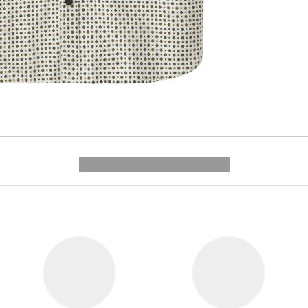
---------- --------------