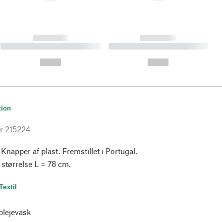
------------
------------
----------- ----------- ----------
----------- ----------- ----------
- -----------
-
--,-- €
--,-- €
tion
r
215224
napper af plast. Fremstillet i Portugal.
størrelse L = 78 cm.
Textil
plejevask