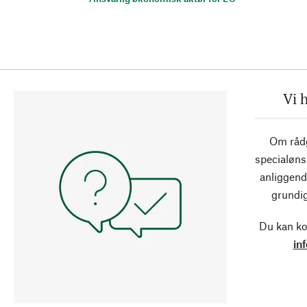
Vi 
Om rådg
specialøns
anliggend
grundig
Du kan ko
in