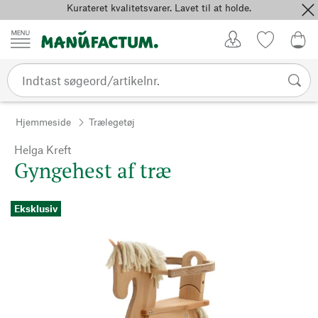
Kurateret kvalitetsvarer. Lavet til at holde.
Spring til indhold
Kundekonto
Favoritter
0,0
Hjemmeside
Trælegetøj
Helga Kreft
Gyngehest af træ
Eksklusiv