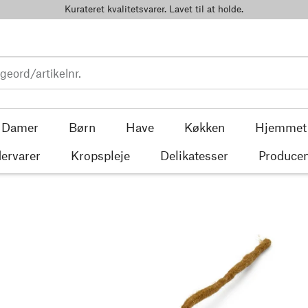
Kurateret kvalitetsvarer. Lavet til at holde.
Damer
Børn
Have
Køkken
Hjemmet
ervarer
Kropspleje
Delikatesser
Producen