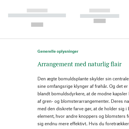
------------
------------
----------- ----------- ----------
----------- -----------
-
--,-- €
--,-- €
Generelle oplysninger
Arrangement med naturlig flair
Den ægte bomuldsplante skylder sin centrale 
sine omfangsrige klynger af frøhår. Og det er 
blandt bomuldsdyrkere, at de modne kapsler b
af gren- og blomsterarrangementer. Deres na
med den diskrete farve gør, at de holder sig
element, hvor andre knoppers og blomsters f
sig endnu mere effektivt. Hvis du foretrækker