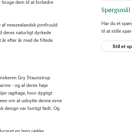
r bruge dem til at forbedre
Spørgsmål
Har du et spø
 af newzealandsk jomfruuld
til at stille s
nd deres naturligt dyrkede
år efter år med de filtede
Stil et 
anskeren Gry Staunstrup
arme - og af deres høje
er iagttage, hvor dygtigt
 Ideen om at udnytte denne evne
 design var hurtigt født. Og
uceret en lang række