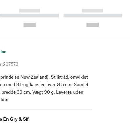
------------
------------
----------- ----------- ----------
----------- ----------- ----------
- -----------
-
--,-- €
--,-- €
tion
r
207573
prindelse New Zealand). Stilktråd, omviklet
en med 8 frugtkapsler, hver Ø 5 cm. Samlet
 bredde 30 cm. Vægt 90 g. Leveres uden
tion.
ra
Én Gry & Sif