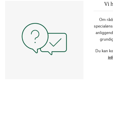
Vi 
Om rådg
specialøns
anliggend
grundig
Du kan ko
in