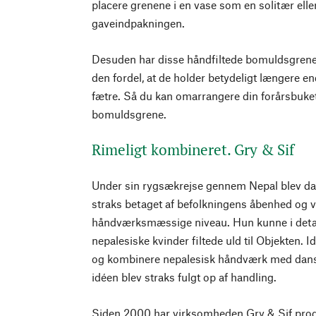
placere grenene i en vase som en solitær elle
gaveindpakningen.
Desuden har disse håndfiltede bomuldsgrene
den fordel, at de holder betydeligt længere e
fætre. Så du kan omarrangere din forårsbuket 
bomuldsgrene.
Rimeligt kombineret. Gry & Sif
Under sin rygsækrejse gennem Nepal blev d
straks betaget af befolkningens åbenhed og v
håndværksmæssige niveau. Hun kunne i detalj
nepalesiske kvinder filtede uld til Objekten.
og kombinere nepalesisk håndværk med dansk
idéen blev straks fulgt op af handling.
Siden 2000 har virksomheden Gry & Sif prod