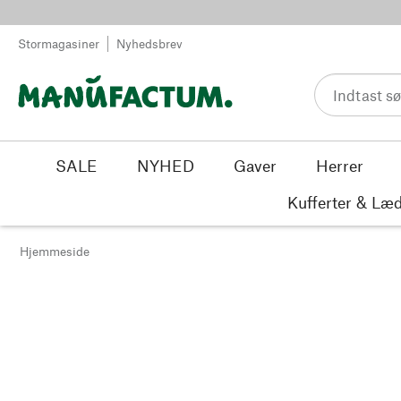
Spring til indhold
Stormagasiner
Nyhedsbrev
SALE
NYHED
Gaver
Herrer
Kufferter & Læd
Hjemmeside