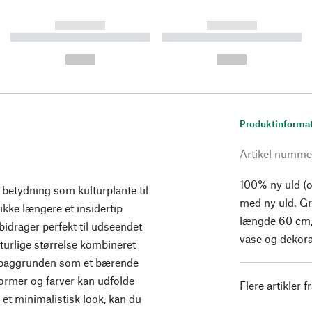
------------
------------
----------- ----------- ----------
----------- ----------- ----------
-
-
--,-- €
--,-- €
Produktinforma
Artikel numme
100% ny uld (o
betydning som kulturplante til
med ny uld. Gr
ikke længere et insidertip
længde 60 cm,
idrager perfekt til udseendet
vase og dekora
turlige størrelse kombineret
 i baggrunden som et bærende
ormer og farver kan udfolde
Flere artikler f
 et minimalistisk look, kan du