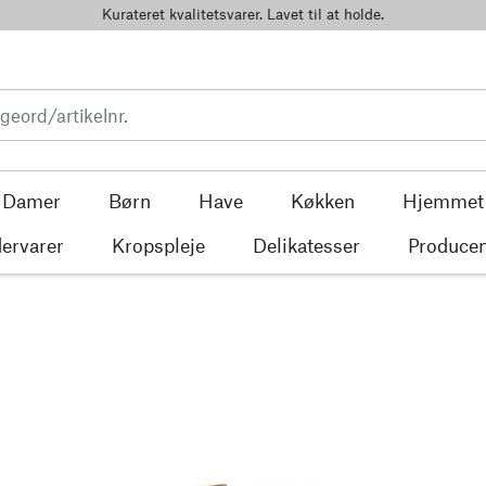
Kurateret kvalitetsvarer. Lavet til at holde.
Damer
Børn
Have
Køkken
Hjemmet
ervarer
Kropspleje
Delikatesser
Producen