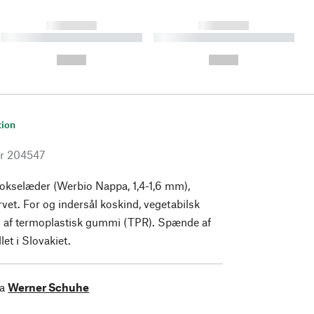
------------
------------
----------- ----------- ----------
----------- ----------- ----------
- -----------
-
--,-- €
--,-- €
tion
r
204547
okselæder (Werbio Nappa, 1,4-1,6 mm),
rvet. For og indersål koskind, vegetabilsk
l af termoplastisk gummi (TPR). Spænde af
let i Slovakiet.
ra
Werner Schuhe