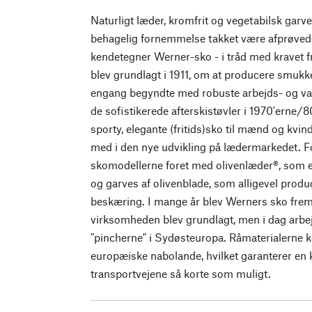
Naturligt læder, kromfrit og vegetabilsk garve
behagelig fornemmelse takket være afprøved
kendetegner Werner-sko - i tråd med kravet f
blev grundlagt i 1911, om at producere smukk
engang begyndte med robuste arbejds- og vand
de sofistikerede afterskistøvler i 1970'erne/8
sporty, elegante (fritids)sko til mænd og kvin
med i den nye udvikling på lædermarkedet. F
skomodellerne foret med olivenlæder®, som
og garves af olivenblade, som alligevel produ
beskæring. I mange år blev Werners sko frems
virksomheden blev grundlagt, men i dag arbe
"pincherne" i Sydøsteuropa. Råmaterialerne 
europæiske nabolande, hvilket garanterer en k
transportvejene så korte som muligt.