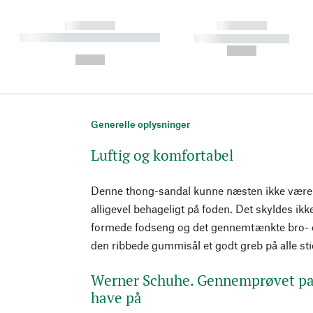
------------
------------
----------- ----------- ----------
----------- -----------
-
--,-- €
--,-- €
Generelle oplysninger
Luftig og komfortabel
Denne thong-sandal kunne næsten ikke være 
alligevel behageligt på foden. Det skyldes i
formede fodseng og det gennemtænkte bro- 
den ribbede gummisål et godt greb på alle sti
Werner Schuhe. Gennemprøvet pas
have på