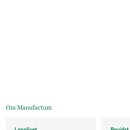
Om Manufactum
Langlivet
Bevidst