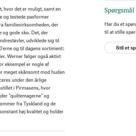
t, hvor det er muligt, samt en
Spørgsmål
e og testede pasformer
Har du et spø
ra familievirksomheden, der
til at stille s
e og gode sko. Det, der
restøvler, udviklede sig til
Stil et 
0'erne og til dagens sortiment:
der. Werner følger også aktivt
or eksempel er nogle af
 er meget skånsomt mod huden
ceres under den årlige
tillet i Pirmasens, hvor
jder "quiltemagerne" og
kommer fra Tyskland og de
onstant høj kvalitet og holder