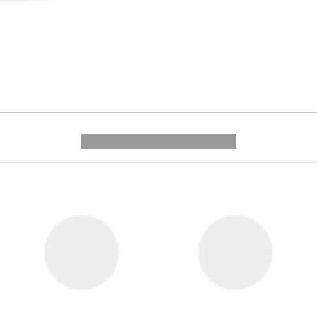
---------- --------------