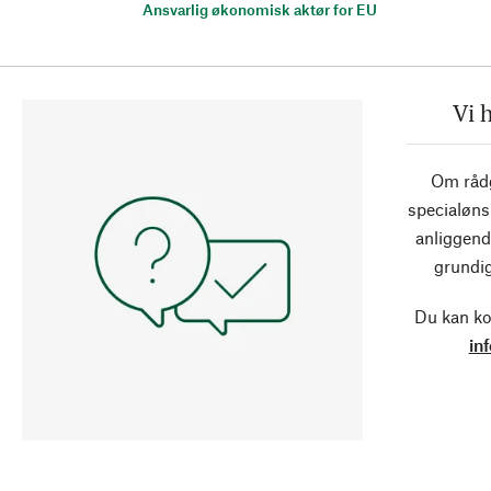
Ansvarlig økonomisk aktør for EU
Vi 
Om rådg
specialøns
anliggend
grundig
Du kan ko
in