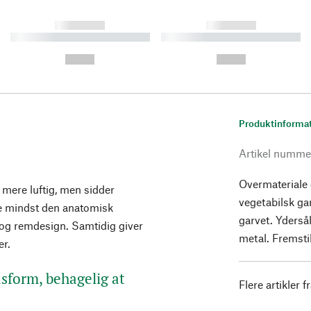
------------
------------
----------- ----------- ----------
----------- ----------- ----------
-
-
--,-- €
--,-- €
Produktinforma
Artikel numme
Overmateriale 
mere luftig, men sidder
vegetabilsk ga
kke mindst den anatomisk
garvet. Yderså
og remdesign. Samtidig giver
metal. Fremstil
er.
form, behagelig at
Flere artikler f