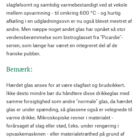
slagfølsomt og samtidig varmebestandigt ved at veksle
mellem opvarmning - til omkring 600 °C - og hurtig
afkøling i en udglødningsovn er nu også blevet mestret af
andre. Men næppe noget andet glas har opnået så stor
verdensberømmelse som bistroglasset fra "Picardie"-
serien, som længe har været en integreret del af de
franske pubber.
Bemærk:
Hærdet glas anses for at være slagfast og brudsikkert.
Ikke desto mindre bør du håndtere disse drikkeglas med
samme forsigtighed som andre "normale" glas, da hærdet
glas er under spænding, så glassene også er velegnede til
varme drikke. Mikroskopiske revner i materialet -
forårsaget af slag eller stød, f.eks. under rengøring i
opvaskemaskinen - eller materialetræthed på grund af