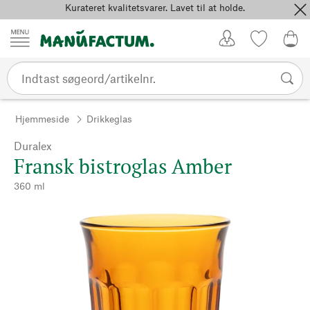
Kurateret kvalitetsvarer. Lavet til at holde.
Spring til indhold
Kundekonto
Favoritter
0,0
Hjemmeside
Drikkeglas
Duralex
Fransk bistroglas Amber
360 ml