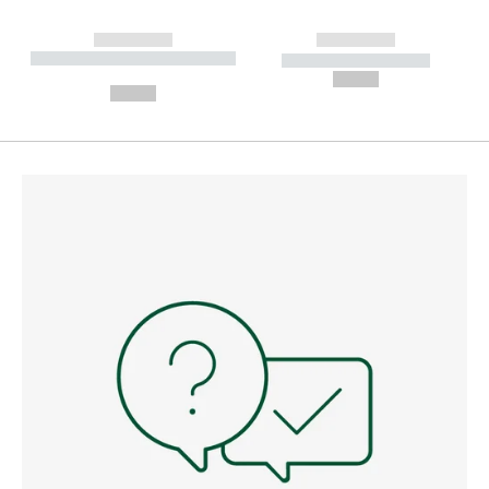
------------
------------
----------- ----------- --------
----------- -----------
---
--,-- €
--,-- €