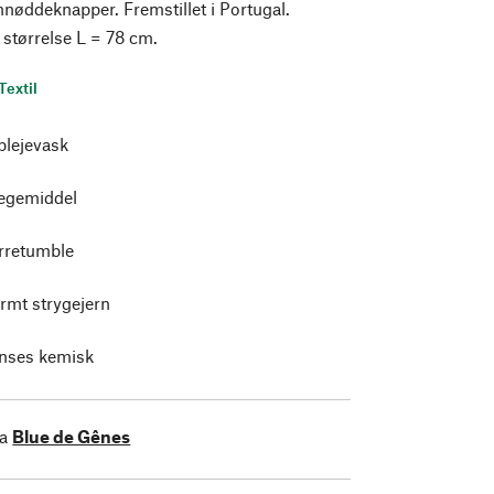
nøddeknapper. Fremstillet i Portugal.
størrelse L = 78 cm.
Textil
plejevask
legemiddel
ørretumble
armt strygejern
enses kemisk
ra
Blue de Gênes