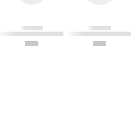
------------
------------
----------- ----------- ----------
----------- ----------- ----------
- -----------
-
--,-- €
--,-- €