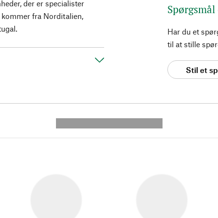
eder, der er specialister
Spørgsmål
 kommer fra Norditalien,
tugal.
Har du et spø
til at stille s
Stil et 
---------- --------------