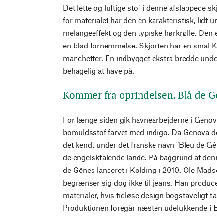
Det lette og luftige stof i denne afslappede skj
for materialet har den en karakteristisk, lidt
melangeeffekt og den typiske hørkrølle. Den e
en blød fornemmelse. Skjorten har en smal 
manchetter. En indbygget ekstra bredde unde
behagelig at have på.
Kommer fra oprindelsen. Blå de G
For længe siden gik havnearbejderne i Genova 
bomuldsstof farvet med indigo. Da Genova den
det kendt under det franske navn "Bleu de Gêne
de engelsktalende lande. På baggrund af den
de Gênes lanceret i Kolding i 2010. Ole Mad
begrænser sig dog ikke til jeans. Han produce
materialer, hvis tidløse design bogstaveligt ta
Produktionen foregår næsten udelukkende i 