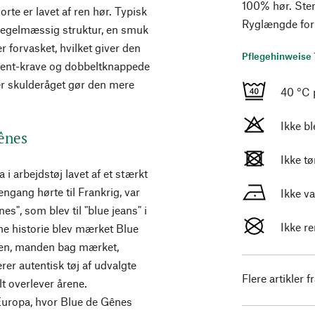
100% hør. Sten
orte er lavet af ren hør. Typisk
Ryglængde for 
 uregelmæssig struktur, en smuk
r forvasket, hvilket giver den
Pflegehinweise 
Kent-krave og dobbeltknappede
r skulderåget gør den mere
40 °C 
Ikke b
ênes
Ikke t
i arbejdstøj lavet af et stærkt
gang hørte til Frankrig, var
Ikke v
s", som blev til "blue jeans" i
Ikke r
ne historie blev mærket Blue
sen, manden bag mærket,
rer autentisk tøj af udvalgte
Flere artikler f
lt overlever årene.
Europa, hvor Blue de Gênes