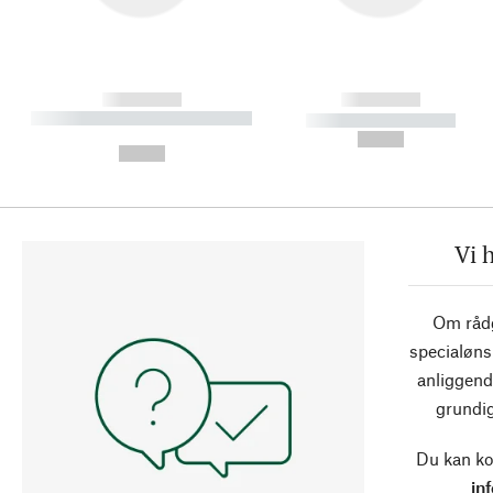
------------
------------
----------- ----------- ----------
----------- -----------
-
--,-- €
--,-- €
Vi 
Om rådg
specialøns
anliggend
grundig
Du kan ko
in