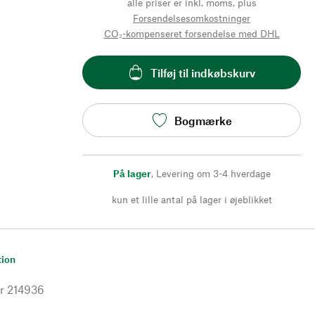
alle priser er inkl. moms, plus
Forsendelsesomkostninger
CO₂-kompenseret forsendelse med DHL
Tilføj til indkøbskurv
Bogmærke
På lager
,
Levering om 3-4 hverdage
kun et lille antal på lager i øjeblikket
tion
r
214936