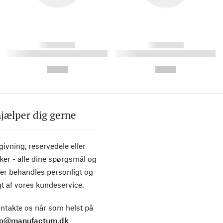
------------
------------
----------- ----------- ----------
----------- ----------- ----------
-
-
--,-- €
--,-- €
hjælper dig gerne
ivning, reservedele eller
ker - alle dine spørgsmål og
er behandles personligt og
t af vores kundeservice.
ntakte os når som helst på
fo@manufactum.dk