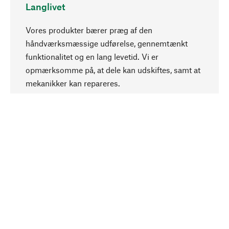
Langlivet
Vores produkter bærer præg af den
håndværksmæssige udførelse, gennemtænkt
funktionalitet og en lang levetid. Vi er
Opadgående
opmærksomme på, at dele kan udskiftes, samt at
mekanikker kan repareres.
Bevidst
Bæredygtighed er i fokus ved valg af vores
produkter. Vi anvender naturlige råstoffer og
materialer, som kan plejes, samt på en
ressourcebesparende og socialt ansvarlig
produktion.