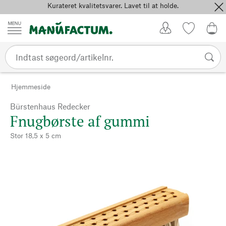
Kurateret kvalitetsvarer. Lavet til at holde.
Spring til indhold
Kundekonto
Favoritter
0,0
Hjemmeside
Bürstenhaus Redecker
Fnugbørste af gummi
Stor 18,5 x 5 cm