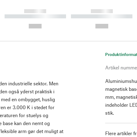
------------
------------
----------- ----------- ----------
----------- ----------- ----------
-
-
--,-- €
--,-- €
Produktinforma
Artikel numme
Aluminiumshus
den industrielle sektor. Men
magnetisk bas
den også yderst praktisk i
mm, magnetisk
s med en ombygget, huslig
indeholder LED
n er 3.000 K i stedet for
stik.
eraturen for stuelys og
e base kan den nemt og
 fleksible arm gør det muligt at
Flere artikler f