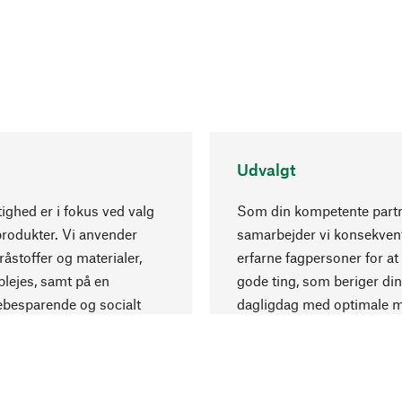
Udvalgt
ghed er i fokus ved valg
Som din kompetente part
produkter. Vi anvender
samarbejder vi konsekve
råstoffer og materialer,
erfarne fagpersoner for at
lejes, samt på en
gode ting, som beriger din
ebesparende og socialt
dagligdag med optimale m
 produktion.
og eksklusiv forarbejdning