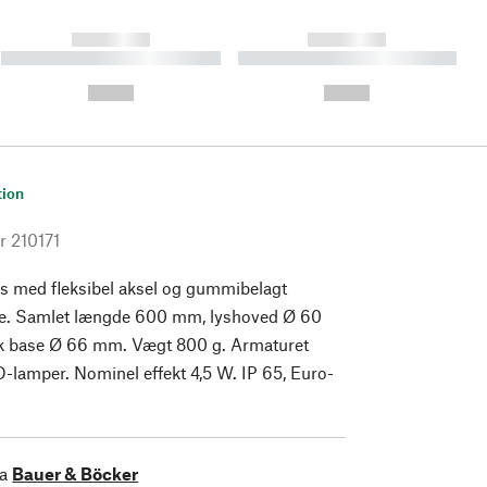
------------
------------
----------- ----------- ----------
----------- ----------- ----------
- -----------
-
--,-- €
--,-- €
tion
r
210171
 med fleksibel aksel og gummibelagt
e. Samlet længde 600 mm, lyshoved Ø 60
 base Ø 66 mm. Vægt 800 g. Armaturet
-lamper. Nominel effekt 4,5 W. IP 65, Euro-
ra
Bauer & Böcker