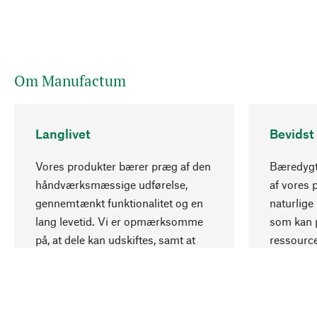
Om Manufactum
Langlivet
Bevidst
Vores produkter bærer præg af den
Bæredygti
håndværksmæssige udførelse,
af vores 
gennemtænkt funktionalitet og en
naturlige 
lang levetid. Vi er opmærksomme
som kan p
på, at dele kan udskiftes, samt at
ressourc
mekanikker kan repareres.
ansvarlig