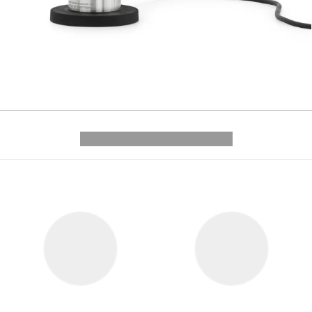
---------- --------------