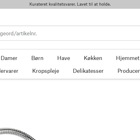
Kurateret kvalitetsvarer. Lavet til at holde.
Damer
Børn
Have
Køkken
Hjemmet
ervarer
Kropspleje
Delikatesser
Producen