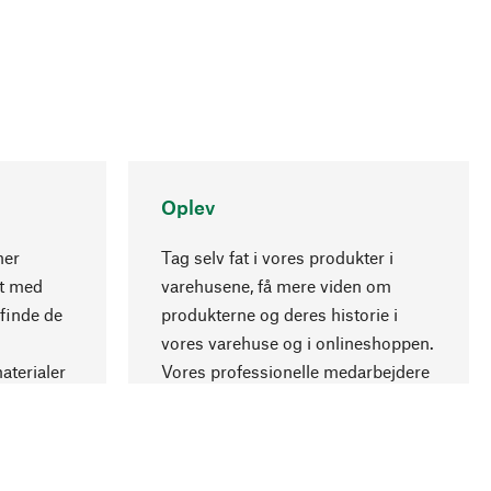
Oplev
ner
Tag selv fat i vores produkter i
nt med
varehusene, få mere viden om
Opadgående
 finde de
produkterne og deres historie i
vores varehuse og i onlineshoppen.
aterialer
Vores professionelle medarbejdere
.
giver gerne råd.