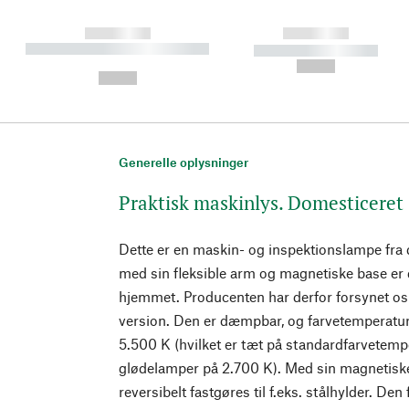
------------
------------
----------- ----------- ----------
----------- -----------
-
--,-- €
--,-- €
Generelle oplysninger
Praktisk maskinlys. Domesticeret
Dette er en maskin- og inspektionslampe fra 
med sin fleksible arm og magnetiske base er 
hjemmet. Producenten har derfor forsynet o
version. Den er dæmpbar, og farvetemperature
5.500 K (hvilket er tæt på standardfarvetemp
glødelamper på 2.700 K). Med sin magnetisk
reversibelt fastgøres til f.eks. stålhylder. Den