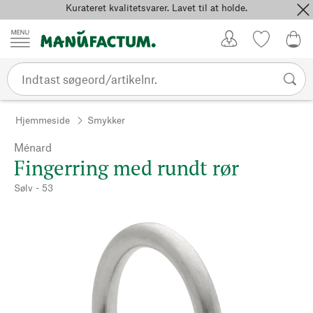
Kurateret kvalitetsvarer. Lavet til at holde.
Spring til indhold
Kundekonto
Favoritter
0,0
Hjemmeside
Smykker
Ménard
Fingerring med rundt rør
Sølv - 53