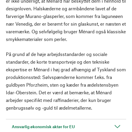
er ikke underligt, at Ménard har beskyttet dem i henhold til
designloven. Halskæderne og armbåndene lavet af de
farverige Murano-glasperler, som kommer fra laguneøen
nær Venedig, der er berømt for sin glaskunst, er næsten et
varemærke. Og selvfølgelig bruger Ménard også klassiske
smykkematerialer som perler.
På grund af de høje arbejdsstandarder og sociale
standarder, de korte transportveje og den tekniske
ekspertise er Ménard i høj grad afhængig af Tyskland som
produktionssted: Sølvspænderne kommer f.eks. fra
guldbyen Pforzheim, sten og kæder fra ædelstensbyen
Idar-Oberstein. Det er værd at bemærke, at Ménard
arbejder specifikt med raffinaderier, der kun bruger
genbrugssølv og -guld til ædelmetallerne.
Ansvarlig økonomisk aktør for EU