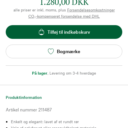
1.280,00 DKK
alle priser er inkl. moms, plus
Forsendelsesomkostninger
CO₂-kompenseret forsendelse med DHL
Tilføj til indkøbskurv
Bogmærke
På lager
,
Levering om 3-4 hverdage
Produktinformation
Artikel nummer
211487
Enkelt og elegant: lavet af et rundt rør
Valg af sølvfarvet eller rosaguldbelagt materiale