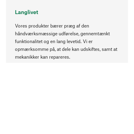
Langlivet
Vores produkter bærer præg af den
håndværksmæssige udførelse, gennemtænkt
funktionalitet og en lang levetid. Vi er
Opadgående
opmærksomme på, at dele kan udskiftes, samt at
mekanikker kan repareres.
Bevidst
Bæredygtighed er i fokus ved valg af vores
produkter. Vi anvender naturlige råstoffer og
materialer, som kan plejes, samt på en
ressourcebesparende og socialt ansvarlig