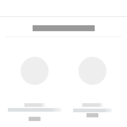
---------- --------------
------------
------------
----------- ----------- --------
----------- -----------
---
--,-- €
--,-- €