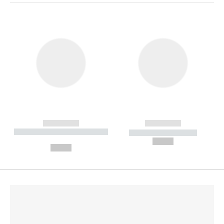
------------
------------
----------- ----------- --------
----------- -----------
---
--,-- €
--,-- €