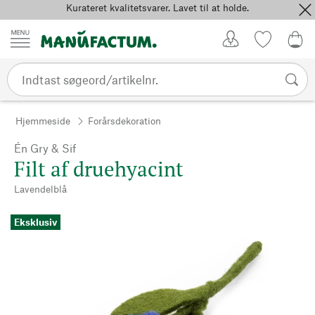
Kurateret kvalitetsvarer. Lavet til at holde.
Spring til indhold
Kundekonto
Favoritter
0,0
Hjemmeside
Forårsdekoration
Én Gry & Sif
Filt af druehyacint
Lavendelblå
Eksklusiv