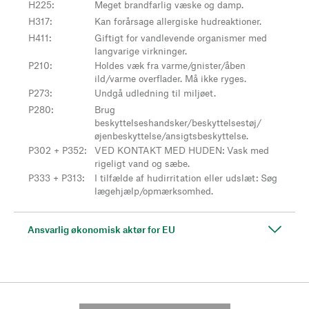
H225
:
Meget brandfarlig væske og damp.
H317
:
Kan forårsage allergiske hudreaktioner.
H411
:
Giftigt for vandlevende organismer med
langvarige virkninger.
P210
:
Holdes væk fra varme/gnister/åben
ild/varme overflader. Må ikke ryges.
P273
:
Undgå udledning til miljøet.
P280
:
Brug
beskyttelseshandsker/beskyttelsestøj/
øjenbeskyttelse/ansigtsbeskyttelse.
P302 + P352
:
VED KONTAKT MED HUDEN: Vask med
rigeligt vand og sæbe.
P333 + P313
:
I tilfælde af hudirritation eller udslæt: Søg
lægehjælp/opmærksomhed.
Ansvarlig økonomisk aktør for EU