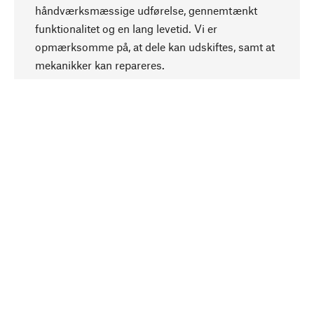
håndværksmæssige udførelse, gennemtænkt
funktionalitet og en lang levetid. Vi er
Opadgående
opmærksomme på, at dele kan udskiftes, samt at
mekanikker kan repareres.
Bevidst
Bæredygtighed er i fokus ved valg af vores
produkter. Vi anvender naturlige råstoffer og
materialer, som kan plejes, samt på en
ressourcebesparende og socialt ansvarlig
produktion.