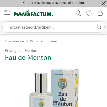
Kurateret kvalitetsvarer. Lavet til at holde.
Spring til indhold
Kundekonto
Favoritter
0,0
Hjemmeside
Parfumer til damer
Prestige de Menton
Eau de Menton