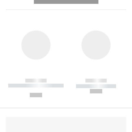
---------- --------------
------------
------------
----------- ----------- --------
----------- -----------
---
--,-- €
--,-- €