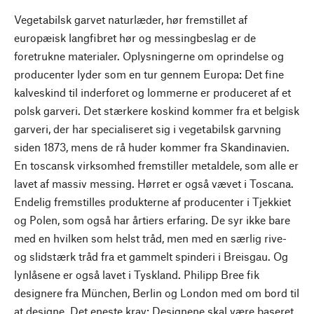
Vegetabilsk garvet naturlæder, hør fremstillet af
europæisk langfibret hør og messingbeslag er de
foretrukne materialer. Oplysningerne om oprindelse og
producenter lyder som en tur gennem Europa: Det fine
kalveskind til inderforet og lommerne er produceret af et
polsk garveri. Det stærkere koskind kommer fra et belgisk
garveri, der har specialiseret sig i vegetabilsk garvning
siden 1873, mens de rå huder kommer fra Skandinavien.
En toscansk virksomhed fremstiller metaldele, som alle er
lavet af massiv messing. Hørret er også vævet i Toscana.
Endelig fremstilles produkterne af producenter i Tjekkiet
og Polen, som også har årtiers erfaring. De syr ikke bare
med en hvilken som helst tråd, men med en særlig rive-
og slidstærk tråd fra et gammelt spinderi i Breisgau. Og
lynlåsene er også lavet i Tyskland. Philipp Bree fik
designere fra München, Berlin og London med om bord til
at designe. Det eneste krav: Designene skal være baseret