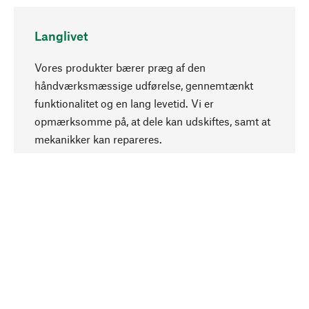
Langlivet
Vores produkter bærer præg af den
håndværksmæssige udførelse, gennemtænkt
funktionalitet og en lang levetid. Vi er
Opadgående
opmærksomme på, at dele kan udskiftes, samt at
mekanikker kan repareres.
Bevidst
Bæredygtighed er i fokus ved valg af vores
produkter. Vi anvender naturlige råstoffer og
materialer, som kan plejes, samt på en
ressourcebesparende og socialt ansvarlig