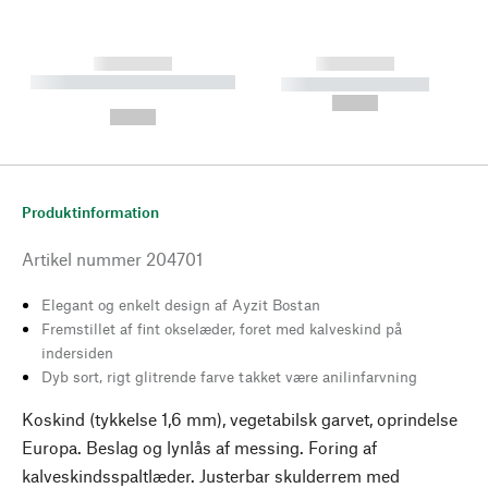
------------
------------
----------- ----------- --------
----------- -----------
---
--,-- €
--,-- €
Produktinformation
Artikel nummer
204701
Elegant og enkelt design af Ayzit Bostan
Fremstillet af fint okselæder, foret med kalveskind på
indersiden
Dyb sort, rigt glitrende farve takket være anilinfarvning
Koskind (tykkelse 1,6 mm), vegetabilsk garvet, oprindelse
Europa. Beslag og lynlås af messing. Foring af
kalveskindsspaltlæder. Justerbar skulderrem med