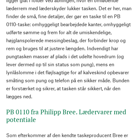
ligger glat i folder ved åbningen, hvor en omløbende
læderrem med læderskyder lukker tasken. Det er her, man
finder de små, fine detaljer, der gør en taske til en PB
0110-taske: omhyggeligt bearbejdede kanter, omhyggeligt
udførte sømme og frem for alt de umiskendelige,
højglanspolerede messingbeslag, der forbinder krop og
rem og bruges til at justere længden. Indvendigt har
pungtasken masser af plads i det udelte hovedrum (og
lever dermed op til sin status som pung), mens en
lynlåslomme i det fløjlsagtige for af kalveskind opbevarer
småting som pung og telefon på en sikker måde. Bunden
er forstærket og sikrer, at tasken står sikkert, når den
lægges ned.
PB 0110 fra Philipp Bree. Lædervarer med
potentiale
Som efterkommer af den kendte taskeproducent Bree er