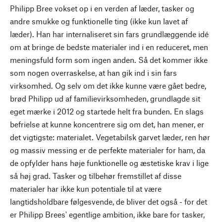
Philipp Bree vokset op i en verden af læder, tasker og
andre smukke og funktionelle ting (ikke kun lavet af
læder). Han har internaliseret sin fars grundlæggende idé
om at bringe de bedste materialer ind i en reduceret, men
meningsfuld form som ingen anden. Så det kommer ikke
som nogen overraskelse, at han gik ind i sin fars
virksomhed. Og selv om det ikke kunne være gået bedre,
brød Philipp ud af familievirksomheden, grundlagde sit
eget mærke i 2012 og startede helt fra bunden. En slags
befrielse at kunne koncentrere sig om det, han mener, er
det vigtigste: materialet. Vegetabilsk garvet læder, ren hør
og massiv messing er de perfekte materialer for ham, da
de opfylder hans høje funktionelle og æstetiske krav i lige
så høj grad. Tasker og tilbehør fremstillet af disse
materialer har ikke kun potentiale til at være
langtidsholdbare følgesvende, de bliver det også - for det
er Philipp Brees' egentlige ambition, ikke bare for tasker,