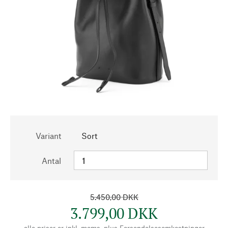
Variant
Sort
Antal
5.450,00 DKK
3.799,00 DKK
alle priser er inkl. moms, plus
Forsendelsesomkostninger